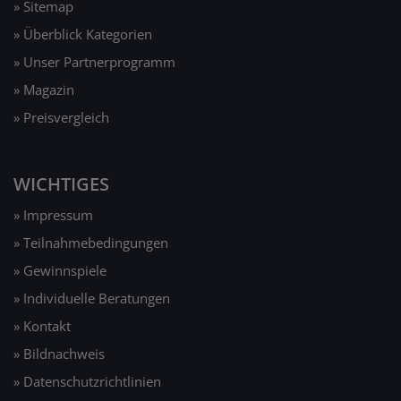
» Sitemap
» Überblick Kategorien
» Unser Partnerprogramm
» Magazin
» Preisvergleich
WICHTIGES
» Impressum
» Teilnahmebedingungen
» Gewinnspiele
» Individuelle Beratungen
» Kontakt
» Bildnachweis
» Datenschutzrichtlinien