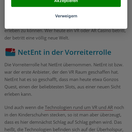
dass nun schon auf die Augmented Reality oder Virtual
Akzeptieren
Reality gesetzt wird. Auch seit Jahren am Markt aktive Online
Casinos werben bereits damit, dass es möglich ist, mit
Verweigern
mobilen Headsets und VR Stationen das Glücksspiel hautnah
erleben zu können. Wer heute ein VR oder AR Casino betritt,
der betritt eine völlig neue Welt.
NetEnt in der Vorreiterrolle
Die Vorreiterrolle hat NetEnt übernommen. NetEnt ist bzw.
war der erste Anbieter, der den VR Raum geschaffen hat.
NetEnt hat es so geschafft, dass man heute etwa Gonzos
Quest, einen der beliebtesten Slots, aus einer neuen Sicht
erleben kann.
Und auch wenn die
Technologien rund um VR und AR
noch
in den Kinderschuhen stecken, so ist man aber überzeugt,
dass es hier demnächst Schlag auf Schlag gehen wird. Das
heißt, die Technologien befinden sich auf der Überholspur,