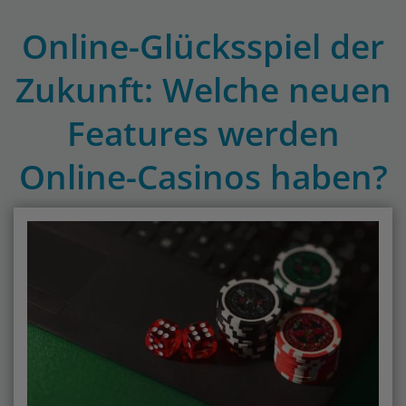
Online-Glücksspiel der
Zukunft: Welche neuen
Features werden
Online-Casinos haben?