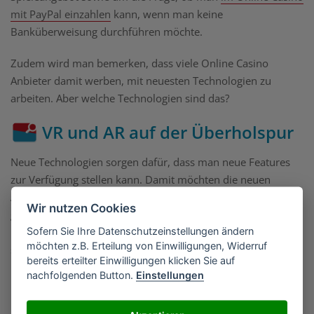
mit PayPal einzahlen
kann, wenn man keine
Banküberweisung durchführen möchte.
Zudem wird man bemerken, dass viele Online Casino
Anbieter damit werben, mit neuesten Technologien zu
arbeiten. Aber welche Technologien sind das?
VR und AR auf der Überholspur
Neue Technologien sorgen dafür, dass man neue Features
zur Verfügung stellen kann. Damit möchten die neuen
Anbieter punkten. Fakt ist: Neue Technologien werden die
Wir nutzen Cookies
gesamte Branche auf den Kopf stellen. Aber nicht nur der
Sofern Sie Ihre Datenschutzeinstellungen ändern
neue Anbieter will mit neuen Technologien punkten,
möchten z.B. Erteilung von Einwilligungen, Widerruf
sondern auch die altbewährten Online Casinos versuchen
bereits erteilter Einwilligungen klicken Sie auf
nun aufzurüsten bzw. umzurüsten - und das mit Erfolg.
nachfolgenden Button.
Einstellungen
Es sind nicht nur neue Online Casinos, die damit werben,