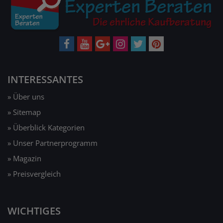
INTERESSANTES
» Über uns
» Sitemap
» Überblick Kategorien
» Unser Partnerprogramm
» Magazin
» Preisvergleich
WICHTIGES