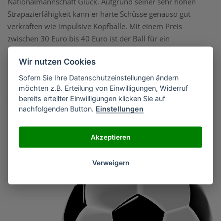
Nationalmannschaft Glück. Aufgrund seiner sehr hohen
Strapazierfähigkeit kann er harte Schüsse genauso gut
verkraften wie impulsive Kopfbälle. Mit einem Preis
zwischen 30 Euro bis 40 Euro ist der Ball für ein
Profisportgerät erschwinglich.
Wir nutzen Cookies
Für reine Trainingszwecke ist der Derbystar zu empfehlen.
Sofern Sie Ihre Datenschutzeinstellungen ändern
Klassisch, simpel und für den täglichen Einsatz auf dem
möchten z.B. Erteilung von Einwilligungen, Widerruf
Spielfeld gemacht. Die hochwertige Verarbeitung ist das
bereits erteilter Einwilligungen klicken Sie auf
nachfolgenden Button.
Einstellungen
Markenzeichen des kostengünstigen Balls, der schon für
unter 20 Euro zu haben ist. Als Ball, der auf Vorrat im
Gerätelager liegen kann, ist dieses Stück die richtige Wahl.
Akzeptieren
Merken
Verweigern