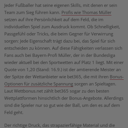
Jeder Fußballer hat seine eigenen Skills, mit denen er sein
Team zum Sieg führen kann.
Profis wie Thomas Müller
setzen auf ihre Persönlichkeit auf dem Feld, die im
individuellen Spiel zum Ausdruck kommt. Ob Schnelligkeit,
Passgefühl oder Tricks, die beim Gegner für Verwirrung
sorgen: Jede Eigenschaft trägt dazu bei, das Spiel für sich
entscheiden zu können. Auf diese Fähigkeiten verlassen sich
Fans auch bei Bayern-Profi Müller, der in der Bundesliga
wieder aktuell bei den Sportwetten auf Platz 1 liegt. Mit einer
Quote von 1,20 (Stand: 16.9.) ist der amtierende Meister an
der Spitze der Wettanbieter wie bet365, die mit ihren
Bonus-
Optionen für zusätzliche Spannung
sorgen an Spieltagen.
Laut Wettbonus.net zählt bet365 sogar zu den besten
Wettplattformen hinsichtlich der Bonus-Angebote. Allerdings
sind die Spieler nur so gut wie der Ball, um den es auf dem
Feld geht.
Der richtige Druck, das strapazierfähige Material und die