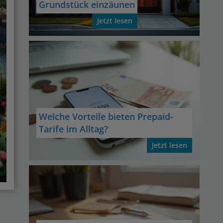
Grundstück einzäunen
Jetzt lesen
Welche Vorteile bieten Prepaid-
Tarife im Alltag?
Jetzt lesen