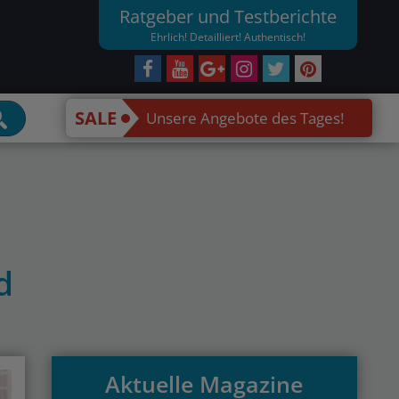
Ratgeber und Testberichte
Ehrlich! Detailliert! Authentisch!
SALE
Unsere Angebote des Tages!
d
Aktuelle Magazine