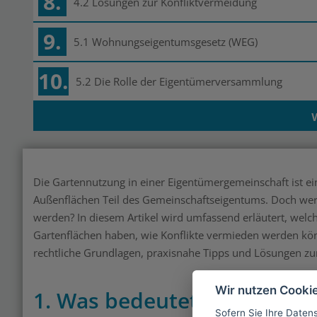
8.
4.2 Lösungen zur Konfliktvermeidung
9.
5.1 Wohnungseigentumsgesetz (WEG)
10.
5.2 Die Rolle der Eigentümerversammlung
Die Gartennutzung in einer Eigentümergemeinschaft ist ei
Außenflächen Teil des Gemeinschaftseigentums. Doch wer d
werden? In diesem Artikel wird umfassend erläutert, welc
Gartenflächen haben, wie Konflikte vermieden werden kö
rechtliche Grundlagen, praxisnahe Tipps und Lösungen zu
Wir nutzen Cooki
1. Was bedeutet „Gartennut
Sofern Sie Ihre Daten