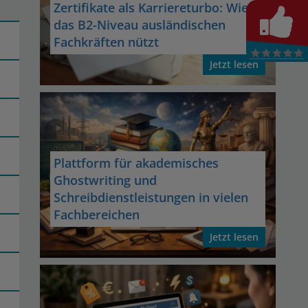
Zertifikate als Karriereturbo: Wie
das B2-Niveau ausländischen
Fachkräften nützt
Jetzt lesen
Plattform für akademisches
Ghostwriting und
Schreibdienstleistungen in vielen
Fachbereichen
Jetzt lesen