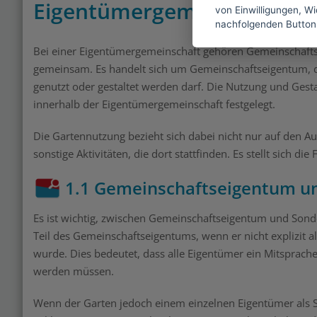
Eigentümergemeinschaft?
von Einwilligungen, Wid
nachfolgenden Button
Bei einer Eigentümergemeinschaft gehören Gemeinschaftsf
gemeinsam. Es handelt sich um Gemeinschaftseigentum, da
genutzt oder gestaltet werden darf. Die Nutzung und Gest
innerhalb der Eigentümergemeinschaft festgelegt.
Die Gartennutzung bezieht sich dabei nicht nur auf den Au
sonstige Aktivitäten, die dort stattfinden. Es stellt sich 
1.1 Gemeinschaftseigentum u
Es ist wichtig, zwischen Gemeinschaftseigentum und Sonde
Teil des Gemeinschaftseigentums, wenn er nicht explizit
wurde. Dies bedeutet, dass alle Eigentümer ein Mitsprac
werden müssen.
Wenn der Garten jedoch einem einzelnen Eigentümer als S