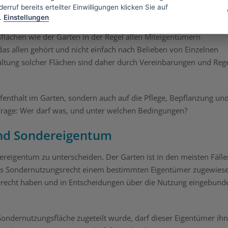
erruf bereits erteilter Einwilligungen klicken Sie auf
.
Einstellungen
lächen wie der Garten in der Regel allen Miteigentümern
s allen gehört und nicht einfach nach Belieben von Einzelnen
altung solcher Flächen sind daher durch Vereinbarungen und Reg
fenthalt im Garten, sondern auch auf die Pflege, Bepflanzung un
die Frage: Wer darf was, und unter welchen Bedingungen?
nd Sondereigentum
reigentum zu unterscheiden. Der Garten ist in den meisten Fälle
 als Sondernutzungsrecht einem bestimmten Eigentümer zugewies
herecht haben und in Entscheidungen über die Nutzung eingebund
ondernutzungsfläche zugeteilt wurde, darf dieser Eigentümer ihn