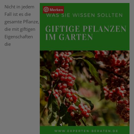
Nicht in jedem
Merken
Fall ist es die
gesamte Pflanze,
die mit giftigen
Eigenschaften
die