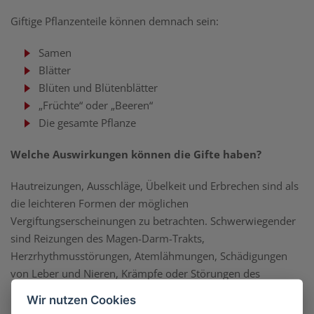
Giftige Pflanzenteile können demnach sein:
Samen
Blätter
Blüten und Blütenblätter
„Früchte“ oder „Beeren“
Die gesamte Pflanze
Welche Auswirkungen können die Gifte haben?
Hautreizungen, Ausschläge, Übelkeit und Erbrechen sind als
die leichteren Formen der möglichen
Vergiftungserscheinungen zu betrachten. Schwerwiegender
sind Reizungen des Magen-Darm-Trakts,
Herzrhythmusstörungen, Atemlähmungen, Schädigungen
von Leber und Nieren, Krämpfe oder Störungen des
Nervensystems, die in der Folge und je nach Intensität des
Wir nutzen Cookies
Kontaktes bzw. verzehrter Menge nicht selten zum Tod