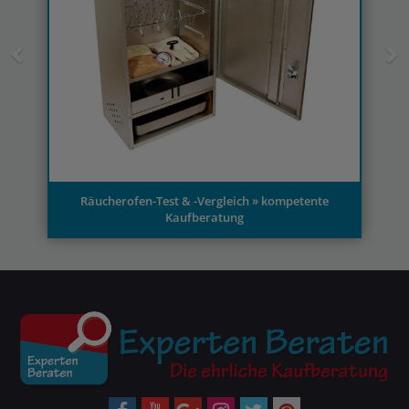
Räucherofen-Test & -Vergleich » kompetente
Kaufberatung