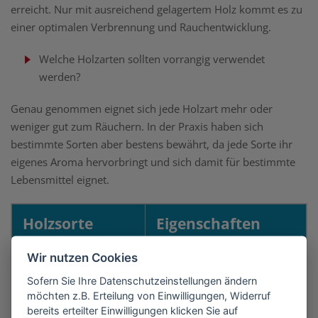
erreicht. Nur mit ausreichend gelagertem Holz kommt es zu
einer optimalen Verbrennung und Rauchentwicklung.
Welche Holzarten sollten vorrangig verwendet
werden?
Genau genommen eignet sich jede Holzart mehr oder
weniger gut zum Räuchern. In der Praxis haben sich
bestimmte Sorten aber bestens bewährt, da jede Sorte ihr
eigenes Aroma hervorbringt und sich damit für bestimmte
Lebensmittel eignet.
Holzsorte
Eigenschaften
Wir nutzen Cookies
Die wohl bekannteste
Sofern Sie Ihre Datenschutzeinstellungen ändern
und beliebteste Sorte
möchten z.B. Erteilung von Einwilligungen, Widerruf
bereits erteilter Einwilligungen klicken Sie auf
zum Räuchern