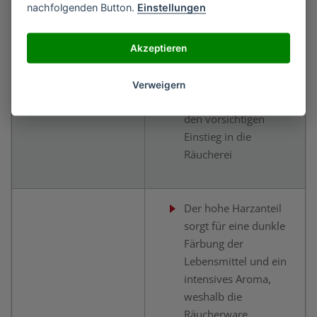
nachfolgenden Button.
Einstellungen
Ist günstig im Preis
Gibt den
Lebensmitteln eine
Akzeptieren
Buche
rötliche Farbe und ein
zartes Raucharoma
Verweigern
Eignet sich perfekt für
den vorsichtigen
Einstieg in die
Räucherei
Der hohe Harzanteil
sorgt für eine dunkle
Färbung der
Lebensmittel und ein
intensives Aroma,
weshalb die
Räucherware