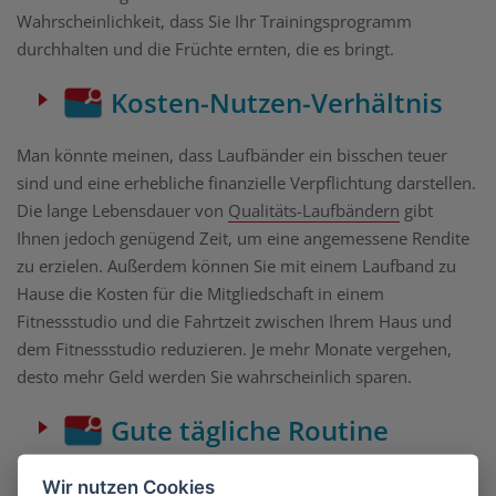
Wahrscheinlichkeit, dass Sie Ihr Trainingsprogramm
durchhalten und die Früchte ernten, die es bringt.
Kosten-Nutzen-Verhältnis
Man könnte meinen, dass Laufbänder ein bisschen teuer
sind und eine erhebliche finanzielle Verpflichtung darstellen.
Die lange Lebensdauer von
Qualitäts-Laufbändern
gibt
Ihnen jedoch genügend Zeit, um eine angemessene Rendite
zu erzielen. Außerdem können Sie mit einem Laufband zu
Hause die Kosten für die Mitgliedschaft in einem
Fitnessstudio und die Fahrtzeit zwischen Ihrem Haus und
dem Fitnessstudio reduzieren. Je mehr Monate vergehen,
desto mehr Geld werden Sie wahrscheinlich sparen.
Gute tägliche Routine
Morgenroutinen sind fantastisch, denn sie geben uns eine
Wir nutzen Cookies