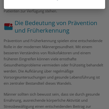
gibt es eine Vielzahl von Werkzeugen, die Ärzten und
Patienten zur Verfügung stehen.
Die Bedeutung von Prävention
und Früherkennung
Prävention und Früherkennung spielen eine entscheidende
Rolle in der modernen Männergesundheit. Mit einem
besseren Verständnis von Risikofaktoren und einem
früheren Eingreifen können viele ernsthafte
Gesundheitsprobleme vermieden oder frühzeitig behandelt
werden. Die Aufklärung über regelmäßige
Vorsorgeuntersuchungen und gesunde Lebensführung ist
ein zentraler Bestandteil dieses Wandels.
Männer sollten sich bewusst sein, dass sie durch gesunde
Ernährung, ausreichende körperliche Aktivität und
Stressbewältigung einen entscheidenden Beitrag zur