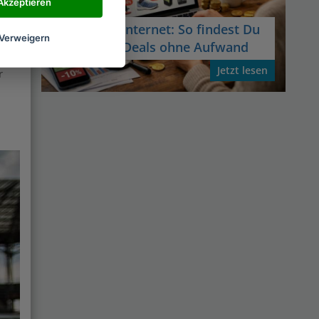
Akzeptieren
iege
Sparen im Internet: So findest Du
Verweigern
die besten Deals ohne Aufwand
Jetzt lesen
r