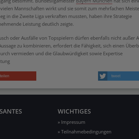
usgang bestimmt. Bundesligameister
Bayern München
hat sich ein
t vielen Mannschaften wirkt und sie somit zum mehrfachen Meiste
ieg in die Zweite Liga verkraften mussten, haben ihre Strategie
abnehmende Leistung deutlich zeigte.
sch oder Ausfälle von Topspielern dürfen ebenfalls nicht außer A
ssage zu kombinieren, erfordert die Fähigkeit, sich einen Überb
durch vermieden und die Glaubwürdigkeit sowie Expertise
atung
teilen
tweet
SSANTES
WICHTIGES
» Impressum
» Teilnahmebedingungen