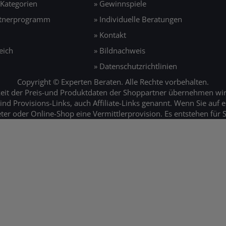
 Kategorien
» Gewinnspiele
rtnerprogramm
» Individuelle Beratungen
» Kontakt
eich
» Bildnachweis
» Datenschutzrichtlinien
Copyright © Experten Beraten. Alle Rechte vorbehalten.
gkeit der Preis-und Produktdaten der Shoppartner übernehmen wir
ind Provisions-Links, auch Affiliate-Links genannt. Wenn Sie auf e
 oder Online-Shop eine Vermittlerprovision. Es entstehen für Si