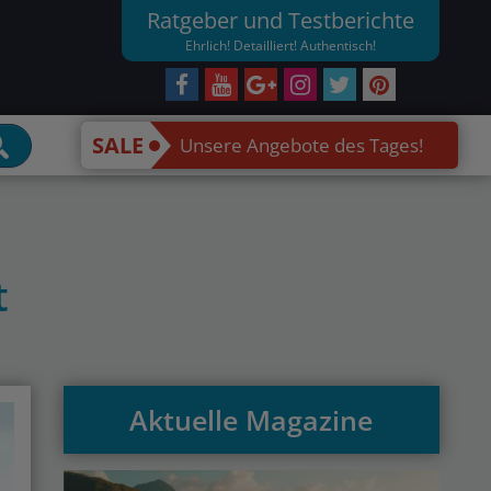
Ratgeber und Testberichte
Ehrlich! Detailliert! Authentisch!
SALE
Unsere Angebote des Tages!
t
Aktuelle Magazine