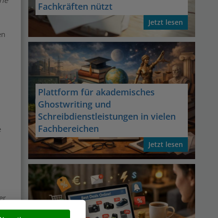
Fachkräften nützt
Jetzt lesen
en
Plattform für akademisches
Ghostwriting und
Schreibdienstleistungen in vielen
Fachbereichen
e
Jetzt lesen
er