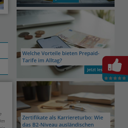
Welche Vorteile bieten Prepaid-
Tarife im Alltag?
Jetzt lesen
e
Zertifikate als Karriereturbo: Wie
 Um
das B2-Niveau ausländischen
rie