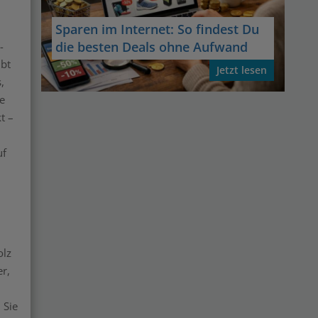
Sparen im Internet: So findest Du
die besten Deals ohne Aufwand
-
ibt
Jetzt lesen
,
e
t –
uf
olz
er,
 Sie