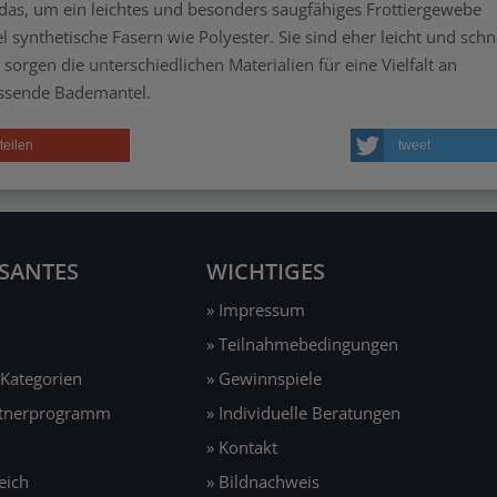
t das, um ein leichtes und besonders saugfähiges Frottiergewebe
synthetische Fasern wie Polyester. Sie sind eher leicht und schn
orgen die unterschiedlichen Materialien für eine Vielfalt an
 passende Bademantel.
teilen
tweet
SSANTES
WICHTIGES
» Impressum
» Teilnahmebedingungen
 Kategorien
» Gewinnspiele
rtnerprogramm
» Individuelle Beratungen
» Kontakt
eich
» Bildnachweis