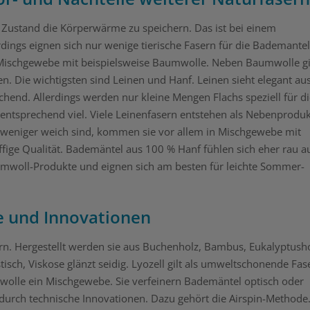
m Zustand die Körperwärme zu speichern. Das ist bei einem
erdings eignen sich nur wenige tierische Fasern für die Bademantel
 Mischgewebe mit beispielsweise Baumwolle. Neben Baumwolle g
. Die wichtigsten sind Leinen und Hanf. Leinen sieht elegant aus
end. Allerdings werden nur kleine Mengen Flachs speziell für di
 entsprechend viel. Viele Leinenfasern entstehen als Nebenproduk
n weniger weich sind, kommen sie vor allem in Mischgewebe mit
fige Qualität. Bademäntel aus 100 % Hanf fühlen sich eher rau a
aumwoll-Produkte und eignen sich am besten für leichte Sommer-
e und Innovationen
rn. Hergestellt werden sie aus Buchenholz, Bambus, Eukalyptush
isch, Viskose glänzt seidig. Lyozell gilt als umweltschonende Fas
aumwolle ein Mischgewebe. Sie verfeinern Bademäntel optisch oder
 durch technische Innovationen. Dazu gehört die Airspin-Methode.