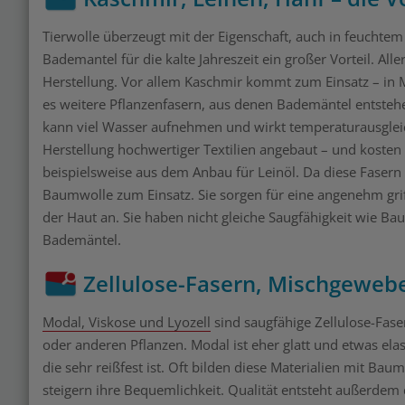
Tierwolle überzeugt mit der Eigenschaft, auch in feuchte
Bademantel für die kalte Jahreszeit ein großer Vorteil. All
Herstellung. Vor allem Kaschmir kommt zum Einsatz – in
es weitere Pflanzenfasern, aus denen Bademäntel entstehen
kann viel Wasser aufnehmen und wirkt temperaturausgleich
Herstellung hochwertiger Textilien angebaut – und kosten
beispielsweise aus dem Anbau für Leinöl. Da diese Faser
Baumwolle zum Einsatz. Sie sorgen für eine angenehm grif
der Haut an. Sie haben nicht gleiche Saugfähigkeit wie B
Bademäntel.
Zellulose-Fasern, Mischgeweb
Modal, Viskose und Lyozell
sind saugfähige Zellulose-Fase
oder anderen Pflanzen. Modal ist eher glatt und etwas elast
die sehr reißfest ist. Oft bilden diese Materialien mit B
steigern ihre Bequemlichkeit. Qualität entsteht außerdem