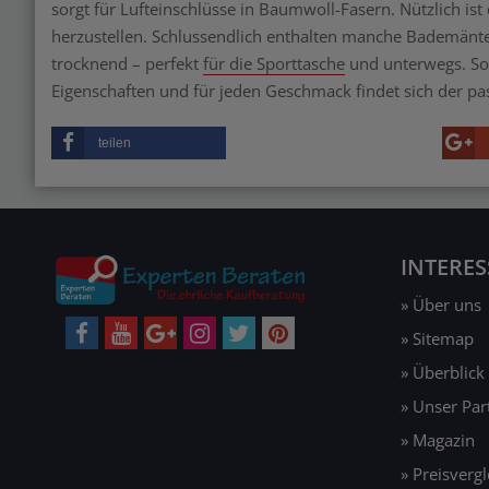
sorgt für Lufteinschlüsse in Baumwoll-Fasern. Nützlich is
herzustellen. Schlussendlich enthalten manche Bademäntel 
trocknend – perfekt
für die Sporttasche
und unterwegs. So s
Eigenschaften und für jeden Geschmack findet sich der
teilen
INTERE
» Über uns
» Sitemap
» Überblick
» Unser Pa
» Magazin
» Preisvergl