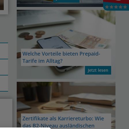
Welche Vorteile bieten Prepaid-
Tarife im Alltag?
Jetzt lesen
Zertifikate als Karriereturbo: Wie
das B2-Niveau ausländischen