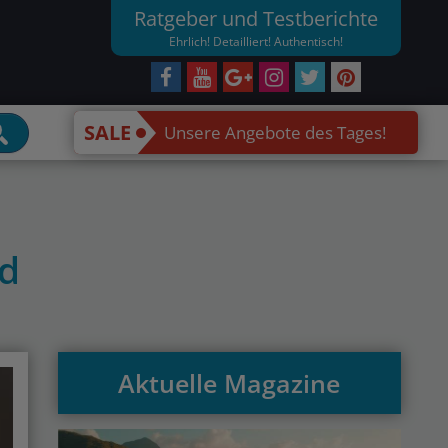
Ratgeber und Testberichte
Ehrlich! Detailliert! Authentisch!
SALE
Unsere Angebote des Tages!
nd
Aktuelle Magazine