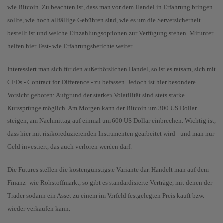
wie Bitcoin. Zu beachten ist, dass man vor dem Handel in Erfahrung bringen
sollte, wie hoch allfällige Gebühren sind, wie es um die Serversicherheit
bestellt ist und welche Einzahlungsoptionen zur Verfügung stehen. Mitunter
helfen hier Test- wie Erfahrungsberichte weiter.
Interessiert man sich für den außerbörslichen Handel, so ist es ratsam,
sich mit
CFDs
- Contract for Difference - zu befassen. Jedoch ist hier besondere
Vorsicht geboten: Aufgrund der starken Volatilität sind stets starke
Kurssprünge möglich. Am Morgen kann der Bitcoin um 300 US Dollar
steigen, am Nachmittag auf einmal um 600 US Dollar einbrechen. Wichtig ist,
dass hier mit risikoreduzierenden Instrumenten gearbeitet wird - und man nur
Geld investiert, das auch verloren werden darf.
Die Futures stellen die kostengünstigste Variante dar. Handelt man auf dem
Finanz- wie Rohstoffmarkt, so gibt es standardisierte Verträge, mit denen der
Trader sodann ein Asset zu einem im Vorfeld festgelegten Preis kauft bzw.
wieder verkaufen kann.