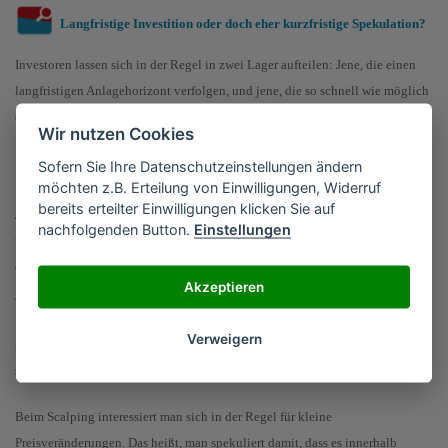
Langfristige Investition oder doch eher kurzfristige Spekulation?
Investoren lassen sich in der Regel in zwei Lager aufteilen: Jene, die einen
langfristigen Anlagehorizont verfolgen, und jene, die so schnell wie möglich
einen Gewinn verzeichnen möchten. Ganz egal, ob man sich für den
Wir nutzen Cookies
Kurzzeit- oder Langzeithandel interessiert - in beiden Fällen gibt es Vor- wie
Sofern Sie Ihre Datenschutzeinstellungen ändern
Nachteile.
möchten z.B. Erteilung von Einwilligungen, Widerruf
bereits erteilter Einwilligungen klicken Sie auf
Je nachdem, welcher Anlagehorizont verfolgt wird, stehen sodann
nachfolgenden Button.
Einstellungen
unterschiedliche Strategien zur Verfügung. Beim klassischen Investieren geht
es darum, das für die Investition zur Verfügung stehende Geld in die
Akzeptieren
jeweilige Kryptowährung zu tauschen. Die digitalen Coins werden in der
Wallet aufbewahrt und nach entsprechender Kursentwicklung
Verweigern
gewinnbringend verkauft. Hier muss im Vorfeld jedoch klar definiert werden,
zu welchem Kurs man sich von seinen Coins trennen will.
Beim Scalping interessiert man sich in der Regel für kleine
Preisveränderungen. Das heißt, man spekuliert damit, dass es innerhalb