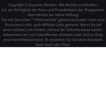
Copyright © Experten Beraten. Alle Rechte vorbehalten.
Für die Richtigkeit der Preis-und Produktdaten der Shoppartner
übernehmen wir keine Haftung.
Die mit Sternchen "* (Partnerlink)" gekennzeichneten Links sind
Provisions-Links, auch Affiliate-Links genannt. Wenn Sie auf
einen solchen Link klicken und auf der Zielseite etwas kaufen,
bekommen wir vom betreffenden Anbieter oder Online-Shop
eine Vermittlerprovision. Es entstehen für Sie keine Nachteile
beim Kauf oder Preis.