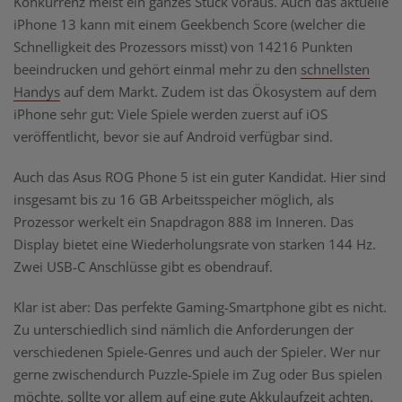
Konkurrenz meist ein ganzes Stück voraus. Auch das aktuelle
iPhone 13 kann mit einem Geekbench Score (welcher die
Schnelligkeit des Prozessors misst) von 14216 Punkten
beeindrucken und gehört einmal mehr zu den
schnellsten
Handys
auf dem Markt. Zudem ist das Ökosystem auf dem
iPhone sehr gut: Viele Spiele werden zuerst auf iOS
veröffentlicht, bevor sie auf Android verfügbar sind.
Auch das Asus ROG Phone 5 ist ein guter Kandidat. Hier sind
insgesamt bis zu 16 GB Arbeitsspeicher möglich, als
Prozessor werkelt ein Snapdragon 888 im Inneren. Das
Display bietet eine Wiederholungsrate von starken 144 Hz.
Zwei USB-C Anschlüsse gibt es obendrauf.
Klar ist aber: Das perfekte Gaming-Smartphone gibt es nicht.
Zu unterschiedlich sind nämlich die Anforderungen der
verschiedenen Spiele-Genres und auch der Spieler. Wer nur
gerne zwischendurch Puzzle-Spiele im Zug oder Bus spielen
möchte, sollte vor allem auf eine gute Akkulaufzeit achten.