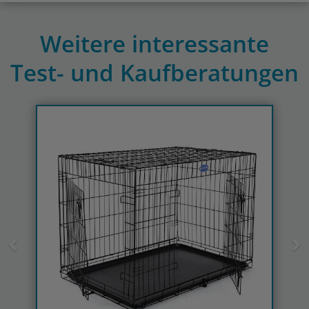
Weitere interessante
Test- und Kaufberatungen
Previous
N
Hunde-Transportbox-Test & -Vergleich » kompetente
Kaufberatung