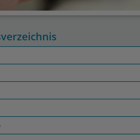
sverzeichnis
n