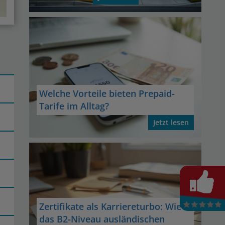
Welche Vorteile bieten Prepaid-
Tarife im Alltag?
Jetzt lesen
Zertifikate als Karriereturbo: Wie
das B2-Niveau ausländischen