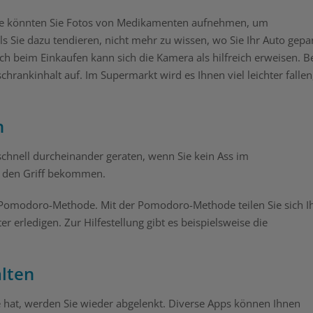
ise könnten Sie Fotos von Medikamenten aufnehmen, um
ls Sie dazu tendieren, nicht mehr zu wissen, wo Sie Ihr Auto gepa
h beim Einkaufen kann sich die Kamera als hilfreich erweisen. B
hrankinhalt auf. Im Supermarkt wird es Ihnen viel leichter fallen
n
schnell durcheinander geraten, wenn Sie kein Ass im
n den Griff bekommen.
e Pomodoro-Methode. Mit der Pomodoro-Methode teilen Sie sich I
er erledigen. Zur Hilfestellung gibt es beispielsweise die
lten
e hat, werden Sie wieder abgelenkt. Diverse Apps können Ihnen