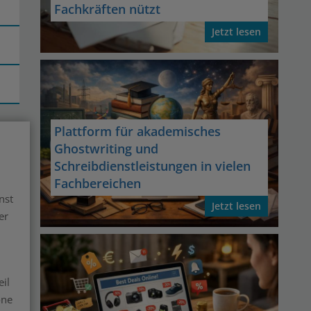
Fachkräften nützt
Jetzt lesen
Plattform für akademisches
Ghostwriting und
Schreibdienstleistungen in vielen
Fachbereichen
nst
Jetzt lesen
er
il
one