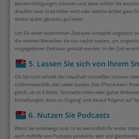
Benachrichtigungen schicken und diese sollten Sie ausschal
draußen zwei Grad kälter wird oder welche Artikel ganz fri
Artikel später genauso gut lesen.
Um für einen bestimmten Zeitraum komplett ungestört zu se
die meisten Menschen sie nur nachts nutzen, um ungestört
vorgegebenen Zeitraum genutzt werden. In der Zeit erreich
5. Lassen Sie sich von Ihrem 
Ob Sie noch schnell den Haushalt schmeißen müssen oder A
schlimmstenfalls das Leben kosten. Das iPhone kann Ihnen 
gleich, ob es E-Mails, Textnachrichten oder ganze Webseit
Einstellungen, dann zu ‘Zugang’ und darauf folgend auf ‘S
6. Nutzen Sie Podcasts
Wenn Sie unterwegs sind, ist es vermutlich Ihr erster Impu
auch mithilfe von Podcasts produktiv sein und gleichzeitig