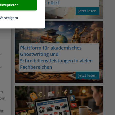
Fachkräften nützt
Akzeptieren
Jetzt lesen
ine
Verweigern
Plattform für akademisches
,
Ghostwriting und
Schreibdienstleistungen in vielen
.
Fachbereichen
Jetzt lesen
en.
rom
ht