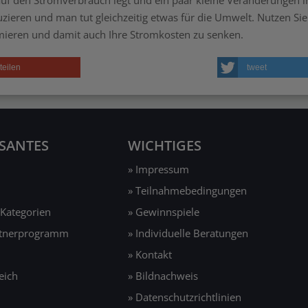
uzieren und man tut gleichzeitig etwas für die Umwelt. Nutzen Sie
mieren und damit auch Ihre Stromkosten zu senken.
teilen
tweet
SSANTES
WICHTIGES
» Impressum
» Teilnahmebedingungen
 Kategorien
» Gewinnspiele
rtnerprogramm
» Individuelle Beratungen
» Kontakt
eich
» Bildnachweis
» Datenschutzrichtlinien