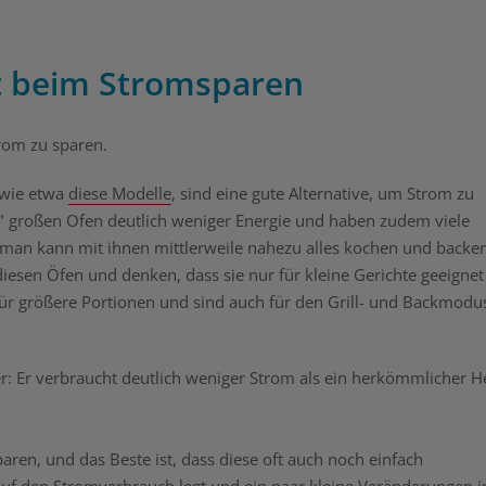
t beim Stromsparen
trom zu sparen.
 wie etwa
diese Modelle
, sind eine gute Alternative, um Strom zu
" großen Ofen deutlich weniger Energie und haben zudem viele
d man kann mit ihnen mittlerweile nahezu alles kochen und backen
iesen Öfen und denken, dass sie nur für kleine Gerichte geeignet
 für größere Portionen und sind auch für den Grill- und Backmodu
her: Er verbraucht deutlich weniger Strom als ein herkömmlicher H
aren, und das Beste ist, dass diese oft auch noch einfach
f den Stromverbrauch legt und ein paar kleine Veränderungen 