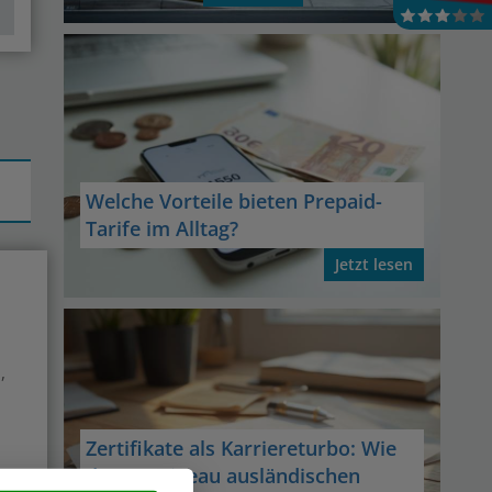
Welche Vorteile bieten Prepaid-
Tarife im Alltag?
Jetzt lesen
,
Zertifikate als Karriereturbo: Wie
das B2-Niveau ausländischen