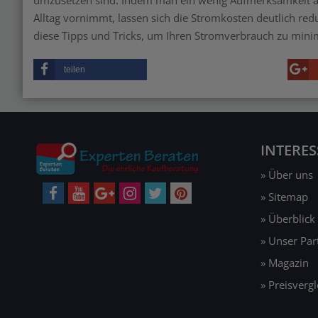
Alltag vornimmt, lassen sich die Stromkosten deutlich red
diese Tipps und Tricks, um Ihren Stromverbrauch zu mini
teilen
INTERE
» Über uns
» Sitemap
» Überblick
» Unser Pa
» Magazin
» Preisvergl