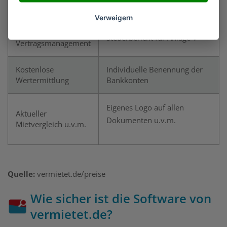
Exposéerstellung
Mietersuche
Verweigern
Übersichtliches
Steuerbericht für Anlage V
Vertragsmanagement
Kostenlose
Individuelle Benennung der
Wertermittlung
Bankkonten
Eigenes Logo auf allen
Aktueller
Dokumenten u.v.m.
Mietvergleich u.v.m.
Quelle:
vermietet.de/preise
Wie sicher ist die Software von
vermietet.de?