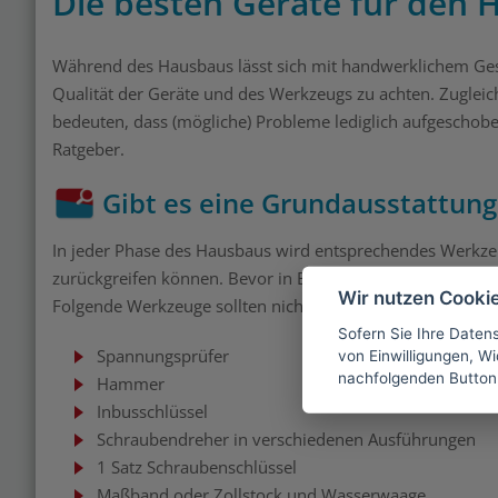
Die besten Geräte für den
Während des Hausbaus lässt sich mit handwerklichem Gesch
Qualität der Geräte und des Werkzeugs zu achten. Zugleich
bedeuten, dass (mögliche) Probleme lediglich aufgeschobe
Ratgeber.
Gibt es eine Grundausstattun
In jeder Phase des Hausbaus wird entsprechendes Werkzeu
zurückgreifen können. Bevor in Eigenleistung Dinge errich
Wir nutzen Cooki
Folgende Werkzeuge sollten nicht fehlen:
Sofern Sie Ihre Daten
Spannungsprüfer
von Einwilligungen, Wid
nachfolgenden Button
Hammer
Inbusschlüssel
Schraubendreher in verschiedenen Ausführungen
1 Satz Schraubenschlüssel
Maßband oder Zollstock und Wasserwaage