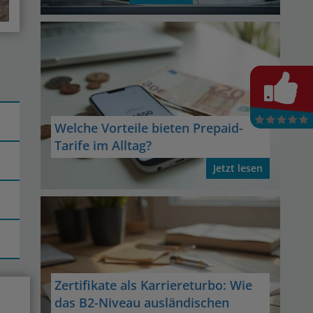
Welche Vorteile bieten Prepaid-
Tarife im Alltag?
Jetzt lesen
Zertifikate als Karriereturbo: Wie
das B2-Niveau ausländischen