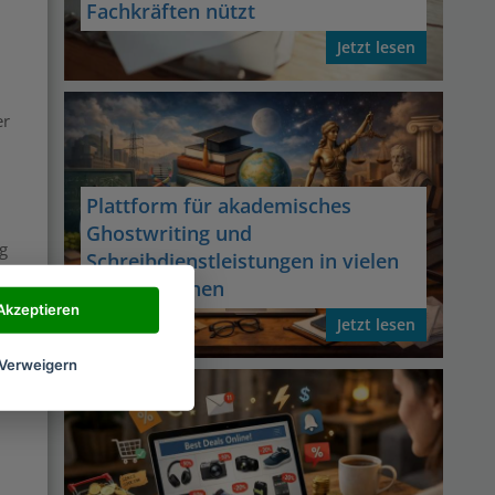
Fachkräften nützt
Jetzt lesen
er
Plattform für akademisches
Ghostwriting und
g
Schreibdienstleistungen in vielen
n.
Fachbereichen
Akzeptieren
Jetzt lesen
Verweigern