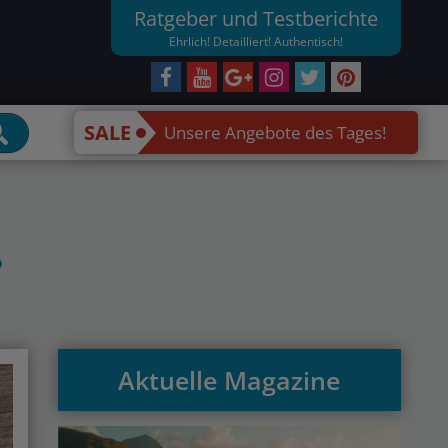
Ratgeber und Testberichte
Ehrlich! Detailliert! Authentisch!
SALE
Unsere Angebote des Tages!
?
Aktuelle Magazine