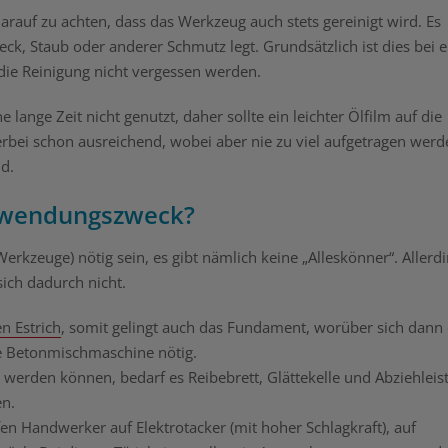
arauf zu achten, dass das Werkzeug auch stets gereinigt wird. Es
eck, Staub oder anderer Schmutz legt. Grundsätzlich ist dies bei e
e die Reinigung nicht vergessen werden.
nge Zeit nicht genutzt, daher sollte ein leichter Ölfilm auf die
erbei schon ausreichend, wobei aber nie zu viel aufgetragen werd
nd.
nwendungszweck?
kzeuge) nötig sein, es gibt nämlich keine „Alleskönner“. Allerd
sich dadurch nicht.
n Estrich
, somit gelingt auch das Fundament, worüber sich dann 
ine Betonmischmaschine nötig.
 werden können, bedarf es Reibebrett, Glättekelle und Abziehleist
en.
 Handwerker auf Elektrotacker (mit hoher Schlagkraft), auf