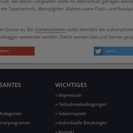
ück. Bei diesen Tätigkeiten sollte ein Atemschutz getragen werd
ein Tapeziertisch, Abtropfgitter, Walzen sowie Flach- und Rundpi
nte Gerüst an. Bei
Gartenarbeiten
sollte ebenfalls die unkomplizie
nibagger verwendet werden. Damit werden Zeit und Nerven gesp
teilen
tweet
SSANTES
WICHTIGES
» Impressum
» Teilnahmebedingungen
 Kategorien
» Gewinnspiele
rtnerprogramm
» Individuelle Beratungen
» Kontakt