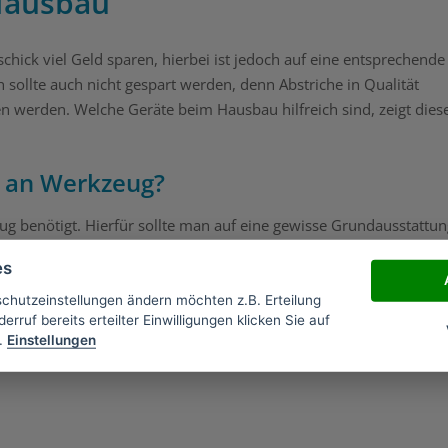
 Hausbau
ick viel Geld sparen, hierbei ist jedoch auf eine entsprechende
 sollte auch nicht gespart werden, denn Abstriche in Qualität
n werden. Welche Geräte beim Hausbau hilfreich sind, zeigt dies
g an Werkzeug?
g benötigt. Hierfür sollte man auf eine gewisse Grundausstattun
tet werden können, sollte zuerst die Ausstattung eingeholt werde
es
schutzeinstellungen ändern möchten z.B. Erteilung
erruf bereits erteilter Einwilligungen klicken Sie auf
.
Einstellungen