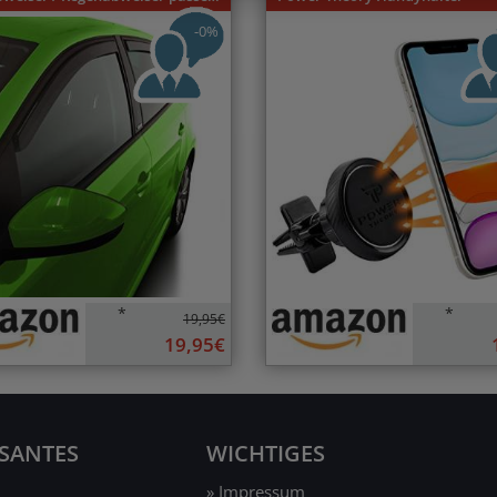
-0%
*
*
19,95€
19,95€
SSANTES
WICHTIGES
» Impressum