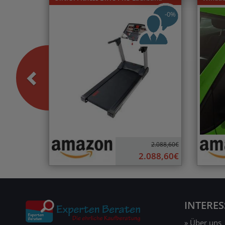
-0%
2.088,60€
2.088,60€
INTERE
» Über uns