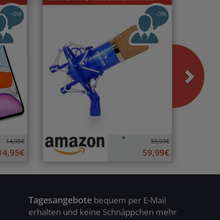
-0%
-0%
*
14,95€
59,99€
14,95€
59,99€
Tagesangebote
bequem per E-Mail
erhalten und keine Schnäppchen mehr