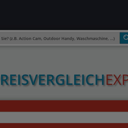
REIS­VERGLEICH
EX