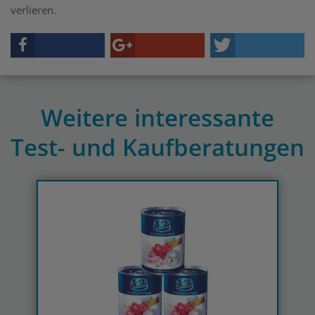
verlieren.
Weitere interessante
Test- und Kaufberatungen
Previous
N
Hundewrmkur-Test & -Vergleich » kompetente
Kaufberatung