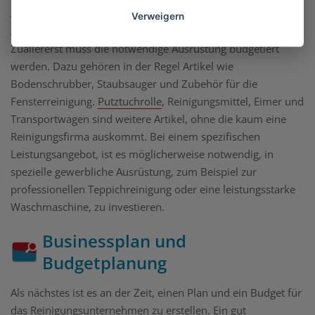
Am Leistungsangebot orientiert sich auch der Bedarf an
Verweigern
Anschaffungen für die neu gegründete Reinigungsfirma.
Zuallererst muss die notwendige Ausrüstung budgetiert
werden. Dazu gehören in der Regel Artikel wie
Bodenschrubber, Staubsauger und Zubehör für die
Fensterreinigung.
Putztuchrolle
, Reinigungsmittel, Eimer und
Transportwagen sind weitere Artikel, ohne die kaum eine
Reinigungsfirma auskommt. Bei einem spezifischen
Leistungsangebot, ist es möglicherweise notwendig, in
spezielle gewerbliche Ausrüstung, zum Beispiel zur
professionellen Teppichreinigung oder eine leistungsstarke
Waschmaschine, zu investieren.
Businessplan und
Budgetplanung
Als nächstes ist es an der Zeit, einen Plan und ein Budget für
das Reinigungsunternehmen zu erstellen. Ein gut