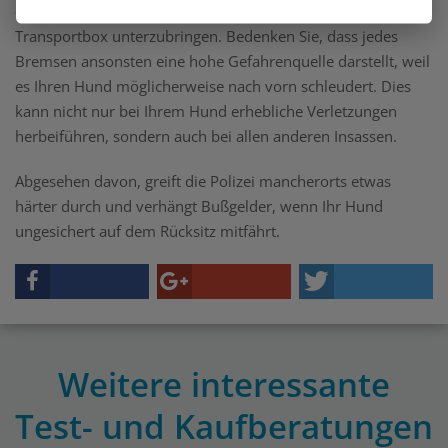
entweder anzuschnallen oder in einer entsprechenden
Transportbox unterzubringen. Bedenken Sie, dass jedes
Bremsen ansonsten eine hohe Gefahrenquelle darstellt, weil
es Ihren Hund möglicherweise nach vorn schleudert. Dies
kann nicht nur bei Ihrem Hund erhebliche Verletzungen
herbeiführen, sondern auch bei allen anderen Insassen.
Abgesehen davon, greift die Polizei mancherorts etwas
härter durch und verhängt Bußgelder, wenn Ihr Hund
ungesichert auf dem Rücksitz mitfährt.
Weitere interessante
Test- und Kaufberatungen