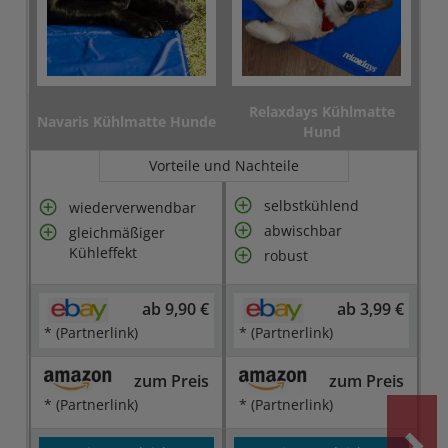
Relaxdays Kühlmatte
Navaris Kühlmatte Hunde
Hund
Vorteile und Nachteile
selbstkühlend
wiederverwendbar
abwischbar
gleichmäßiger
Kühleffekt
robust
ab 9,90 €
ab 3,99 €
* (Partnerlink)
* (Partnerlink)
zum Preis
zum Preis
* (Partnerlink)
* (Partnerlink)