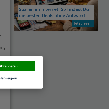
Sparen im Internet: So findest Du
die besten Deals ohne Aufwand
Jetzt lesen
s
nung
Akzeptieren
Verweigern
ren