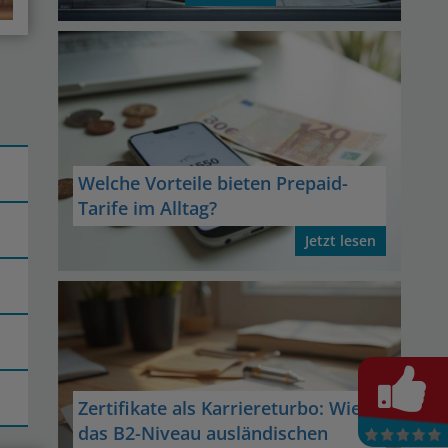
Welche Vorteile bieten Prepaid-
Tarife im Alltag?
Jetzt lesen
Zertifikate als Karriereturbo: Wie
das B2-Niveau ausländischen