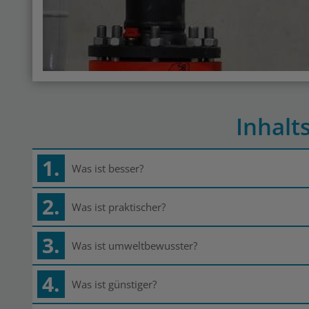
Inhalt
1.
Was ist besser?
2.
Was ist praktischer?
3.
Was ist umweltbewusster?
4.
Was ist günstiger?