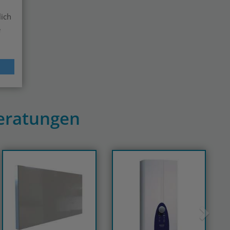
lich
e
beratungen
Next