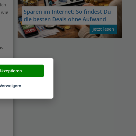
ich
Sparen im Internet: So findest Du
 wie
die besten Deals ohne Aufwand
Jetzt lesen
as
Akzeptieren
Verweigern