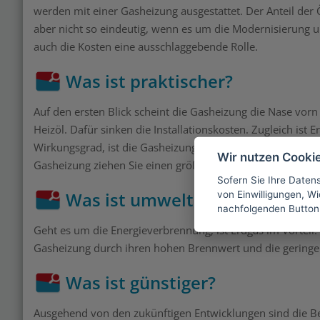
werden mit einer Gasheizung ausgestattet. Der Anteil der
aber nicht so eindeutig, wenn es um die Modernisierung u
auch die Kosten eine ausschlaggebende Rolle.
Was ist praktischer?
Auf den ersten Blick scheint die Gasheizung die Nase vorn
Heizöl. Dafür sinken die Installationskosten. Zugleich is
Wirkungsgrad, ist die Gasheizung im Vorteil. Schließlich
Wir nutzen Cooki
Gasheizung ziehen Sie einen größeren Nutzen aus dem Br
Sofern Sie Ihre Daten
Was ist umweltbewusster?
von Einwilligungen, Wid
nachfolgenden Button
Geht es um die Energieverbrennung, ist Erdgas im Vorteil.
Gasheizung durch ihren hohen Brennwert und die geringe
Was ist günstiger?
Ausgehend von den zukünftigen Entwicklungen sind die B