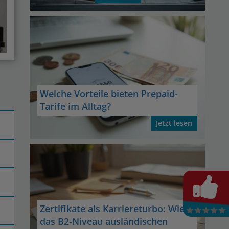
Welche Vorteile bieten Prepaid-
Tarife im Alltag?
Jetzt lesen
Zertifikate als Karriereturbo: Wie
das B2-Niveau ausländischen