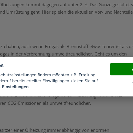
 Ölheizungen kommt dagegen auf unter 2 %. Das Ganze gestaltet s
nd Umrüstung geht. Hier spielen die aktuellen Vor- und Nachteile
 zu haben, auch wenn Erdgas als Brennstoff etwas teurer ist als d
t Erdgas in der Verbrennung umweltfreundlicher. Geht es um den
 kommt ein moderner Gasbrennwertkessel auf 109 %. Mit einer
es
ennwerteffekt.
schutzeinstellungen ändern möchten z.B. Erteilung
erruf bereits erteilter Einwilligungen klicken Sie auf
.
Einstellungen
 Zumindest im direkten Vergleich zur Ölheizung erscheint die
ren CO2-Emissionen als umweltfreundlicher.
esitzer einer Ölheizung immer abhängig von enormen