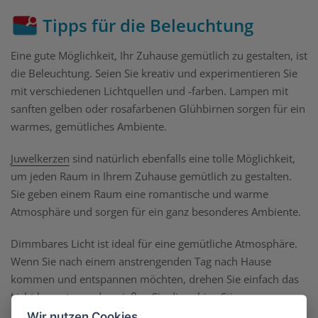
Tipps für die Beleuchtung
Eine gute Möglichkeit, Ihr Zuhause gemütlich zu gestalten, ist
die Beleuchtung. Seien Sie kreativ und experimentieren Sie
mit verschiedenen Lichtquellen und -farben. Lampen mit
sanften gelben oder rosafarbenen Glühbirnen sorgen für ein
warmes, gemütliches Ambiente.
Juwelkerzen
sind natürlich ebenfalls eine tolle Möglichkeit,
um jeden Raum in Ihrem Zuhause gemütlich zu gestalten.
Sie geben einem Raum eine romantische und warme
Atmosphäre und sorgen für ein ganz besonderes Ambiente.
Dimmbares Licht ist ideal für eine gemütliche Atmosphäre.
Wenn Sie nach einem anstrengenden Tag nach Hause
kommen und entspannen möchten, drehen Sie einfach das
Licht herunter und genießen Sie die ruhige Stimmung.
Wir nutzen Cookies