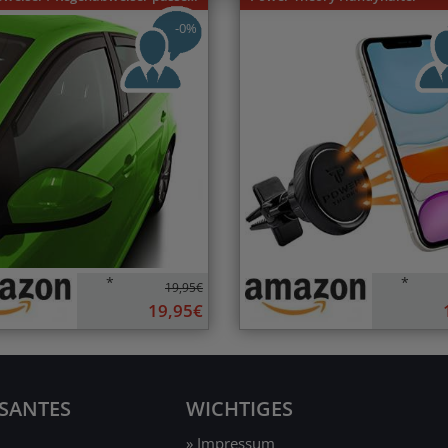
-0%
*
*
19,95€
19,95€
SSANTES
WICHTIGES
» Impressum