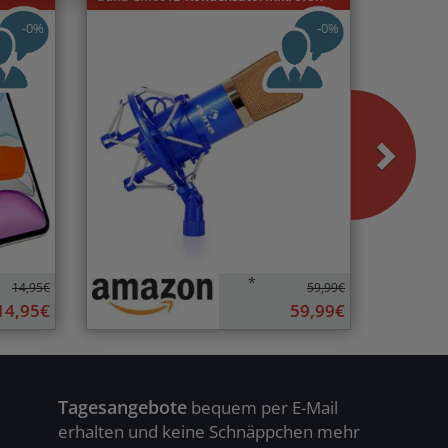
-0%
-0%
*
14,95€
59,99€
14,95€
59,99€
Tagesangebote
bequem per E-Mail
erhalten und keine Schnäppchen mehr