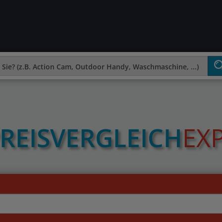
REIS­VERGLEICH
EX