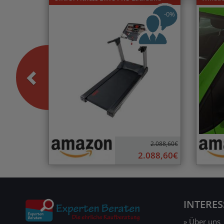
-0%
2.088,60€
2.088,60€
INTERE
» Über uns