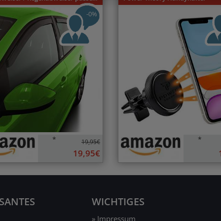
-0%
*
*
19,95€
19,95€
SSANTES
WICHTIGES
» Impressum