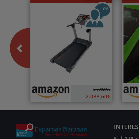
-0%
2.088,60€
2.088,60€
INTERE
» Über uns