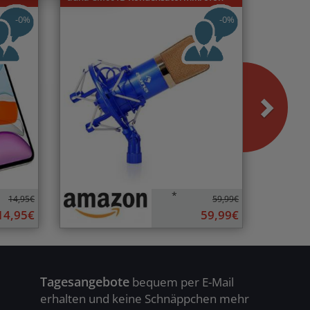
-0%
-0%
*
14,95€
59,99€
14,95€
59,99€
Tagesangebote
bequem per E-Mail
erhalten und keine Schnäppchen mehr