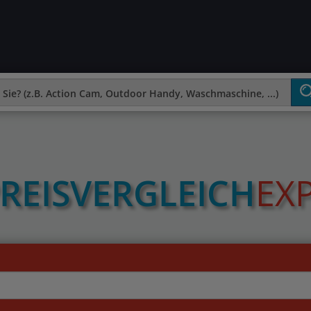
REIS­VERGLEICH
EX