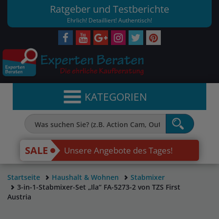
Ratgeber und Testberichte
Ehrlich! Detailliert! Authentisch!
KATEGORIEN
SALE
Unsere Angebote des Tages!
Startseite
Haushalt & Wohnen
Stabmixer
3-in-1-Stabmixer-Set „Ila“ FA-5273-2 von TZS First
Austria