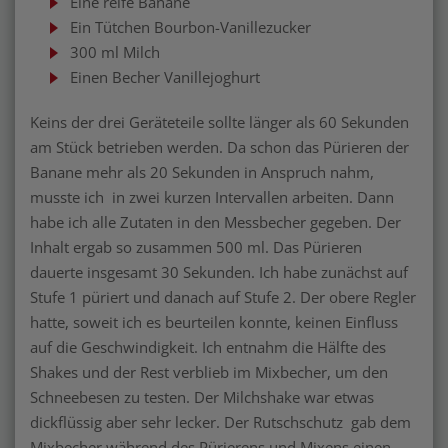
Eine reife Banane
Ein Tütchen Bourbon-Vanillezucker
300 ml Milch
Einen Becher Vanillejoghurt
Keins der drei Geräteteile sollte länger als 60 Sekunden
am Stück betrieben werden. Da schon das Pürieren der
Banane mehr als 20 Sekunden in Anspruch nahm,
musste ich in zwei kurzen Intervallen arbeiten. Dann
habe ich alle Zutaten in den Messbecher gegeben. Der
Inhalt ergab so zusammen 500 ml. Das Pürieren
dauerte insgesamt 30 Sekunden. Ich habe zunächst auf
Stufe 1 püriert und danach auf Stufe 2. Der obere Regler
hatte, soweit ich es beurteilen konnte, keinen Einfluss
auf die Geschwindigkeit. Ich entnahm die Hälfte des
Shakes und der Rest verblieb im Mixbecher, um den
Schneebesen zu testen. Der Milchshake war etwas
dickflüssig aber sehr lecker. Der Rutschschutz gab dem
Mixbecher während des Pürierens und Mixens einen