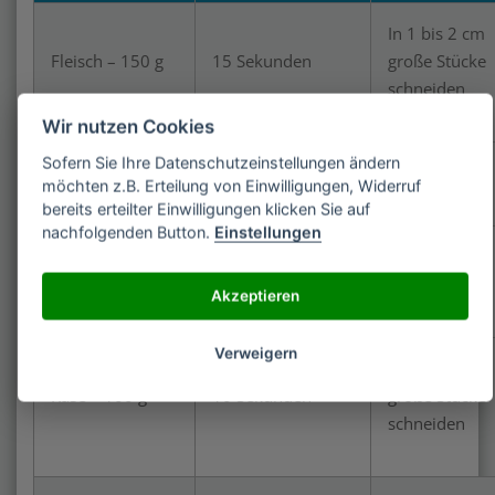
In 1 bis 2 cm
Fleisch – 150 g
15 Sekunden
große Stücke
schneiden
Wir nutzen Cookies
Sofern Sie Ihre Datenschutzeinstellungen ändern
Kraut – 50 g
10 Sekunden
möchten z.B. Erteilung von Einwilligungen, Widerruf
bereits erteilter Einwilligungen klicken Sie auf
nachfolgenden Button.
Einstellungen
Nüsse und
15 Sekunden
Mandeln – 150 g
Akzeptieren
Verweigern
In 1 bis 2 cm
Käse – 100 g
10 Sekunden
große Stücke
schneiden