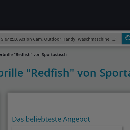
rbrille "Redfish" von Sportastisch
brille "Redfish" von Spor
Das beliebteste Angebot