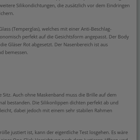
eitere Silikondichtungen, die zusätzlich vor dem Eindringen
ichern.
ass (Temperglas), welches mit einer Anti-Beschlag-
rgonomisch perfekt auf die Gesichtsform angepasst. Der Body
die Gläser Rot abgesetzt. Der Nasenbereich ist aus
end bemessen.
te Sitz. Auch ohne Maskenband muss die Brille auf dem
nmal bestanden. Die Silikonlippen dichten perfekt ab und
r leicht, dabei jedoch mit einem sehr stabilen Rahmen
 justiert ist, kann der eigentliche Test losgehen. Es wäre
iner One-Click-Vorrichtung nach dem Justieren öffnen und