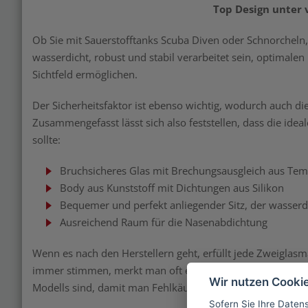
Top Design unter 
Ob Sie mit Sauerstofftanks Scuba Diven oder Schnorcheln,
wasserdicht, robust und stabil verarbeitet sein, optimale
Sichtfeld ermöglichen.
Der Sicherheitsfaktor ist ebenso wichtig, wodurch auch die
Zusammengefasst lässt sich also feststellen, dass die idea
sollte:
Bruchsicheres Glas mit Brechungsausgleich aus Tem
Body aus Kunststoff mit Dichtungen aus Silikon
Bequemer und perfekt anliegender Sitz, der wasserd
Ausreichend Raum für die Nasenabdichtung
Wenn es nach den Herstellern geht, erfüllt jede Zweigla
immer stimmen, merkt man oft erst beim nächsten Tauchg
Wir nutzen Cooki
Modells sind, damit man Fehlkäufe vermeiden kann.
Sofern Sie Ihre Daten