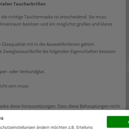
vielen Taucherbrillen
 die richtige Tauchermaske ist entscheidend. Sie muss
n Innenraum besitzen und ein möglichst großes und klares
 Glasqualität mit in die Auswahlkriterien gehört.
le Zweiglastauchbrille die folgenden Eigenschaften besitzen
per- oder Verbundglas
icht sein muss
smaske diese Voraussetzungen. Dass diese Behauptungen nicht
ang. Gut, wenn man weiß was die Vor- und Nachteile eines
es
schutzeinstellungen ändern möchten z.B. Erteilung