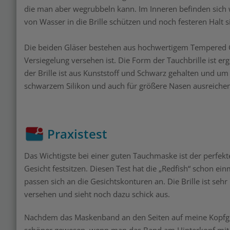
die man aber wegrubbeln kann. Im Inneren befinden sich w
von Wasser in die Brille schützen und noch festeren Halt s
Die beiden Gläser bestehen aus hochwertigem Tempered Gl
Versiegelung versehen ist. Die Form der Tauchbrille ist e
der Brille ist aus Kunststoff und Schwarz gehalten und um 
schwarzem Silikon und auch für größere Nasen ausreich
Praxistest
Das Wichtigste bei einer guten Tauchmaske ist der perfek
Gesicht festsitzen. Diesen Test hat die „Redfish“ schon ei
passen sich an die Gesichtskonturen an. Die Brille ist seh
versehen und sieht noch dazu schick aus.
Nachdem das Maskenband an den Seiten auf meine Kopfgröße
schöner gewesen, wenn man das Band am Hinterkopf mit e