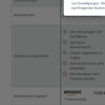
Camera Mount
von Einwilligungen, Wid
nachfolgenden Button
Besonderheit
Elastische Gewebeband
Kein Beschlagen der
Sichtfläche
Sehr gute
Rundumsicht
Silikon angenehm zu
Vorteile und Nachteile
tragen
Schnorchel nicht sehr
langlebig
Könnte etwas nach
Chemie riechen
19,99 
Beliebtestes Angebot
* (Partnerlink)