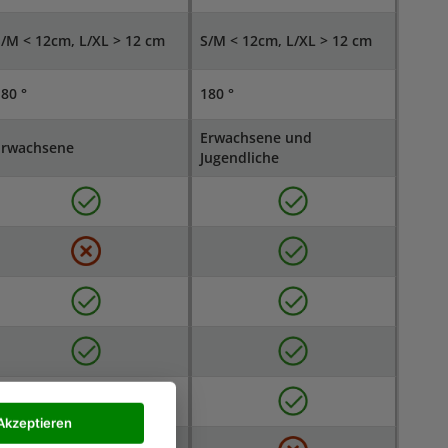
/M < 12cm, L/XL > 12 cm
S/M < 12cm, L/XL > 12 cm
80 °
180 °
Erwachsene und
Erwachsene
Jugendliche
Akzeptieren