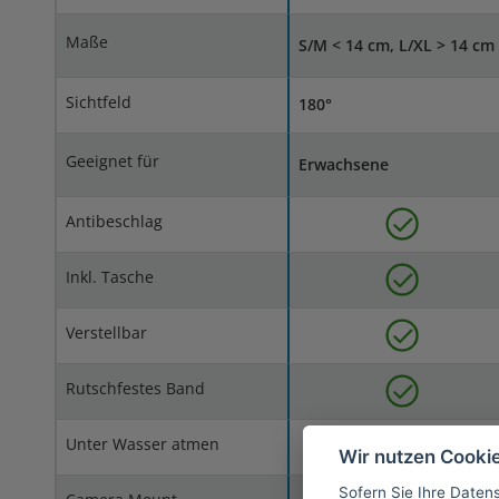
Maße
S/M < 14 cm, L/XL > 14 cm
Sichtfeld
180°
Geeignet für
Erwachsene
Antibeschlag
Inkl. Tasche
Verstellbar
Rutschfestes Band
Unter Wasser atmen
Wir nutzen Cooki
Sofern Sie Ihre Daten