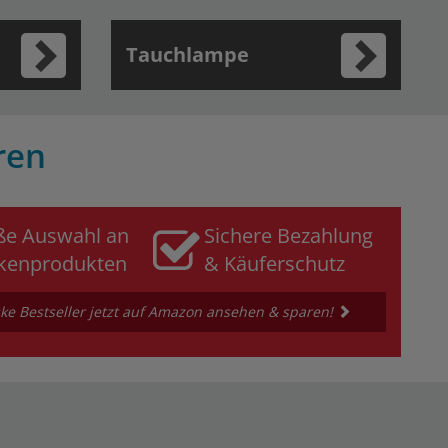
Tauchlampe
ren
ße Auswahl an
Sichere Bezahlung
kenprodukten
& Käuferschutz
e Bestseller jetzt auf Amazon ansehen & sparen!