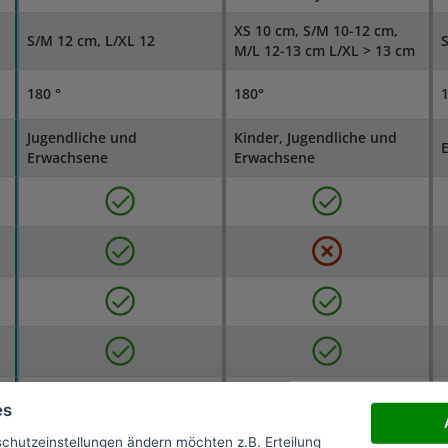
XS 10 cm, S/M 10-12 cm,
S/M 12 cm, L/XL 12
S
M/L 12-13 cm L/XL > 13 cm
180 °
180°
1
Jugendliche und
Kinder, Jugendliche und
Erwachsene
Erwachsene
es
schutzeinstellungen ändern möchten z.B. Erteilung