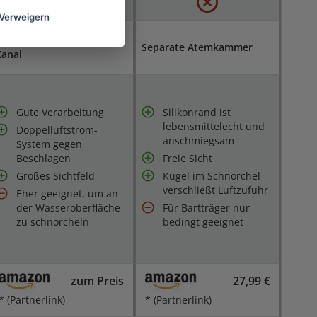
Verweigern
ual Luftstrom Antiflo
Separate Atemkammer
Kanal
Gute Verarbeitung
Silikonrand ist
lebensmittelecht und
Doppelluftstrom-
anschmiegsam
System gegen
Beschlagen
Freie Sicht
Großes Sichtfeld
Kugel im Schnorchel
verschließt Luftzufuhr
Eher geeignet, um an
der Wasseroberfläche
Für Bartträger nur
zu schnorcheln
bedingt geeignet
zum Preis
27,99 €
* (Partnerlink)
* (Partnerlink)