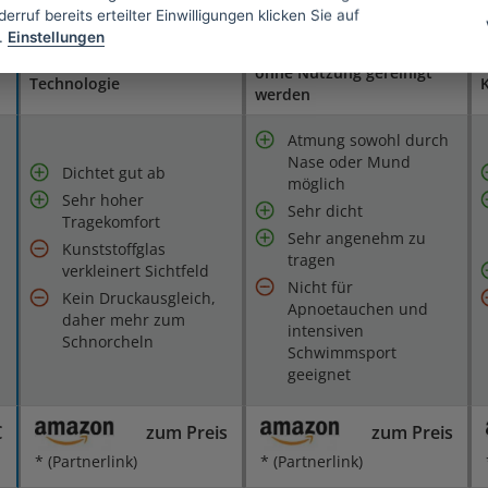
erruf bereits erteilter Einwilligungen klicken Sie auf
.
Einstellungen
Sollte nach einer Woche
Innovative Trockentop-
D
ohne Nutzung gereinigt
Technologie
werden
Atmung sowohl durch
Nase oder Mund
Dichtet gut ab
möglich
Sehr hoher
Sehr dicht
Tragekomfort
Sehr angenehm zu
Kunststoffglas
tragen
verkleinert Sichtfeld
Nicht für
Kein Druckausgleich,
Apnoetauchen und
daher mehr zum
intensiven
Schnorcheln
Schwimmsport
geeignet
€
zum Preis
zum Preis
* (Partnerlink)
* (Partnerlink)