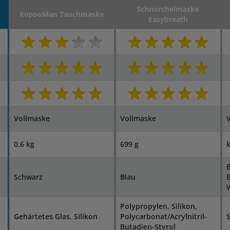
Schnorchelmaske
KepooMan Tauchmaske
Easybreath
Vollmaske
Vollmaske
0,6 kg
699 g
k
B
Schwarz
Blau
B
Polypropylen, Silikon,
Gehärtetes Glas, Silikon
Polycarbonat/Acrylnitril-
S
Butadien-Styrol