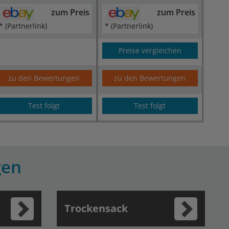
zum Preis
zum Preis
* (Partnerlink)
* (Partnerlink)
Preise vergleichen
zu den Bewertungen
zu den Bewertungen
Test folgt
Test folgt
gen
Trockensack