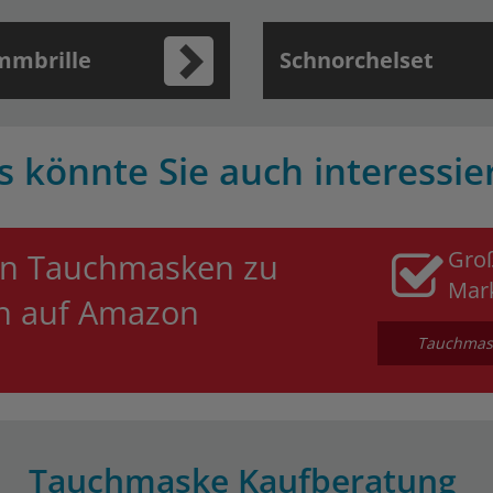
mmbrille
Schnorchelset
s könnte Sie auch interessie
Gro
an Tauchmasken zu
Mar
en auf Amazon
Tauchmask
Tauchmaske Kaufberatung