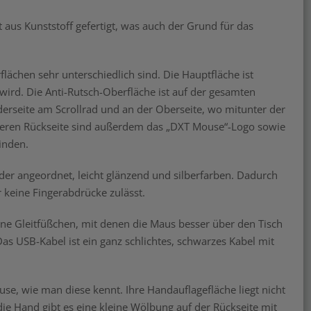
aus Kunststoff gefertigt, was auch der Grund für das
flächen sehr unterschiedlich sind. Die Hauptfläche ist
wird. Die Anti-Rutsch-Oberfläche ist auf der gesamten
derseite am Scrollrad und an der Oberseite, wo mitunter der
oberen Rückseite sind außerdem das „DXT Mouse“-Logo sowie
inden.
nder angeordnet, leicht glänzend und silberfarben. Dadurch
 keine Fingerabdrücke zulässt.
eine Gleitfüßchen, mit denen die Maus besser über den Tisch
Das USB-Kabel ist ein ganz schlichtes, schwarzes Kabel mit
use, wie man diese kennt. Ihre Handauflagefläche liegt nicht
die Hand gibt es eine kleine Wölbung auf der Rückseite mit