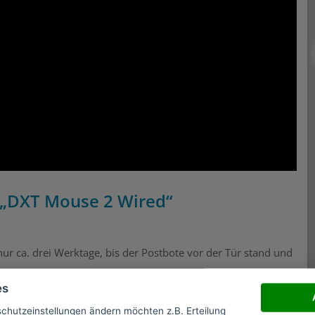
 „DXT Mouse 2 Wired“
ur ca. drei Werktage, bis der Postbote vor der Tür stand und
es
arton, dessen Deckel nach oben hin abgezogen wird. Auf der
schutzeinstellungen ändern möchten z.B. Erteilung