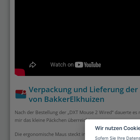
Verpackung und Lieferung der
von BakkerElkhuizen
Nach der Bestellung der „DXT Mouse 2 Wired“ dauerte es n
mir das kleine Päckchen überreichte.
Wir nutzen Cooki
Die ergonomische Maus steckt in einem kleinen, weißen K
Sofern Sie Ihre Daten