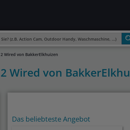
2 Wired von BakkerElkhuizen
2 Wired von BakkerElkh
Das beliebteste Angebot