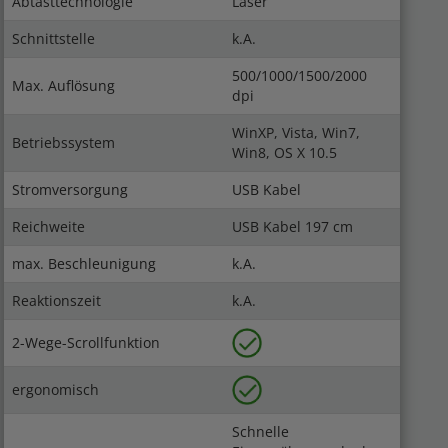
Abtasttechnologie
Laser
Schnittstelle
k.A.
500/1000/1500/2000
Max. Auflösung
dpi
WinXP, Vista, Win7,
Betriebssystem
Win8, OS X 10.5
Stromversorgung
USB Kabel
Reichweite
USB Kabel 197 cm
max. Beschleunigung
k.A.
Reaktionszeit
k.A.
2-Wege-Scrollfunktion
ergonomisch
Schnelle