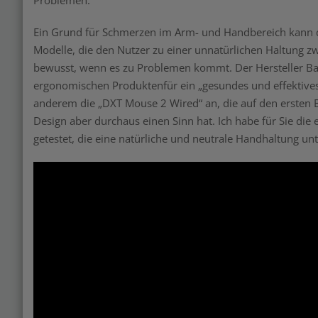
Problemen.
Ein Grund für Schmerzen im Arm- und Handbereich kann die
Modelle, die den Nutzer zu einer unnatürlichen Haltung zw
bewusst, wenn es zu Problemen kommt. Der Hersteller Bak
ergonomischen Produktenfür ein „gesundes und effektives 
anderem die „DXT Mouse 2 Wired“ an, die auf den ersten B
Design aber durchaus einen Sinn hat. Ich habe für Sie di
getestet, die eine natürliche und neutrale Handhaltung unt