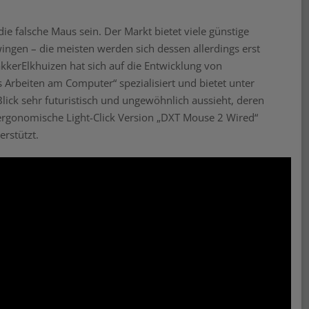
 falsche Maus sein. Der Markt bietet viele günstige
ingen – die meisten werden sich dessen allerdings erst
kerElkhuizen hat sich auf die Entwicklung von
Arbeiten am Computer“ spezialisiert und bietet unter
lick sehr futuristisch und ungewöhnlich aussieht, deren
e ergonomische Light-Click Version „DXT Mouse 2 Wired“
erstützt.