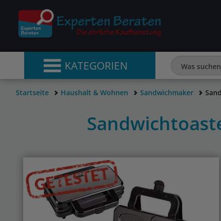
KATEGORIEN
Startseite
Haushalt & Wohnen
Sandwichmaker
Sand
Sandwichtoaste