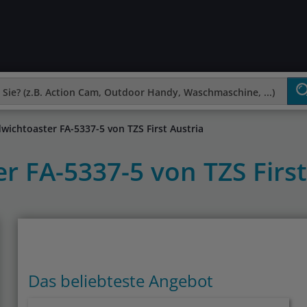
wichtoaster FA-5337-5 von TZS First Austria
r FA-5337-5 von TZS First
Das beliebteste Angebot