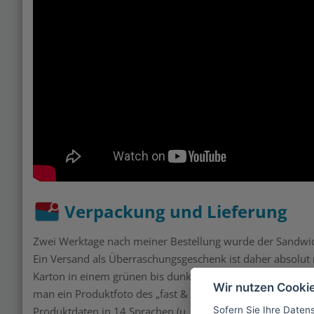
Verpackung und Lieferung
Zwei Werktage nach meiner Bestellung wurde der Sandwichm
Ein Versand als Überraschungsgeschenk ist daher absolut mö
Karton in einem grünen bis dunkelgrünen Farbverlauf und
Wir nutzen Cooki
man ein Produktfoto des „fast & fine“ mit einer kurzen Erl
Sofern Sie Ihre Daten
Produktdaten in 14 Sprachen (u. a. auf Deutsch und Englis