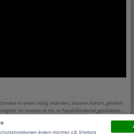
aker in einem völlig neutralen, braunen Karton, geliefert.
glich. Im Inneren ist ein, in Pappfüllmaterial geschützter,
 Schwarz. Auf der Oberseite sowie vorne und hinten sieht
es
äuterung der Highlights. An den beiden Seiten stehen die
schutzeinstellungen ändern möchten z.B. Erteilung
ch).