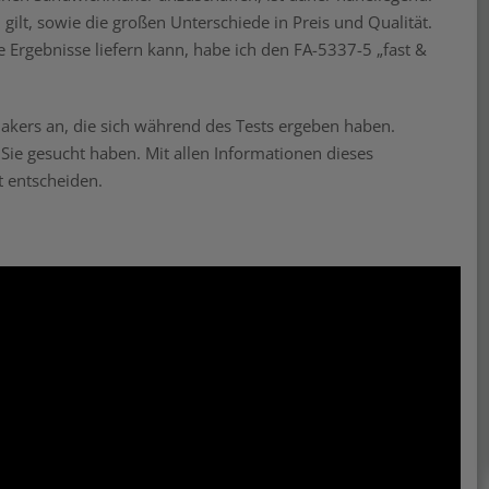
ilt, sowie die großen Unterschiede in Preis und Qualität.
 Ergebnisse liefern kann, habe ich den FA-5337-5 „fast &
kers an, die sich während des Tests ergeben haben.
 Sie gesucht haben. Mit allen Informationen dieses
t entscheiden.