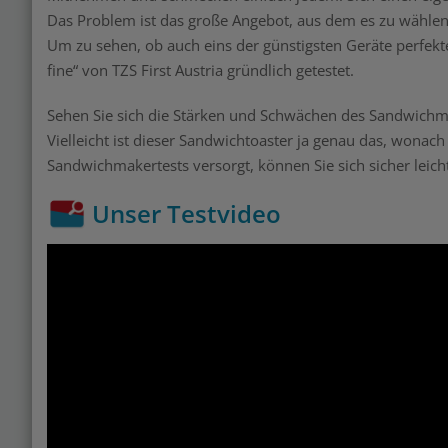
Das Problem ist das große Angebot, aus dem es zu wählen g
Um zu sehen, ob auch eins der günstigsten Geräte perfekte
fine“ von TZS First Austria gründlich getestet.
Sehen Sie sich die Stärken und Schwächen des Sandwichma
Vielleicht ist dieser Sandwichtoaster ja genau das, wonach
Sandwichmakertests versorgt, können Sie sich sicher leich
Unser Testvideo