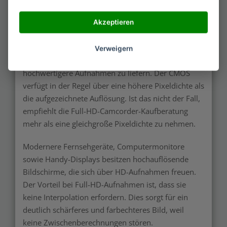
Ein leistungsstarker CMOS sorgt für eine gesteigerte
Pixeldichte, die weit mehr als zu einer
Akzeptieren
zufriedenstellenden Auflösung führt. Dieser
Grafiksensor verhilft der Kamera mit größeren
Verweigern
Lichtschwankungen besser klarzukommen und
hochwertigere Aufnahmen zu liefern. Der CMOS
verfügt in der Regel über eine höhere Pixeldichte als
die aufgezeichnete Auflösung. Ist das nicht der Fall,
empfiehlt die Full-HD-Camcorder-Kaufberatung
mehr als eine gleichgroße Pixeldichte zu nehmen.
Modernere Fernsehgeräte, Computermonitore
sowie Handy-Displays besitzen hochauflösende
Bildschirme, die sich über HD-Aufnahmen freuen.
Der Vorteil bei Full-HD-Aufnahmen ist, dass sie
keine Interpolation erfordern. Dies sorgt für ein
deutlich schärferes und farbechteres Bild, weil
keine Zwischenberechnungen stören.