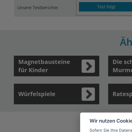
Test folgt
Unsere Testberichte:
Äh
Magnetbausteine
Die sc
für Kinder
Murme
Würfelspiele
Ratesp
Da
Wir nutzen Cooki
Sofern Sie Ihre Daten