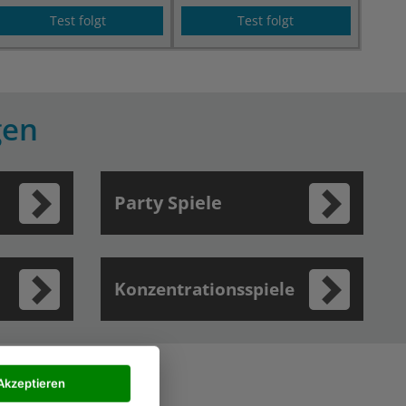
Test folgt
Test folgt
gen
Party Spiele
e
Konzentrationsspiele
ren
Akzeptieren