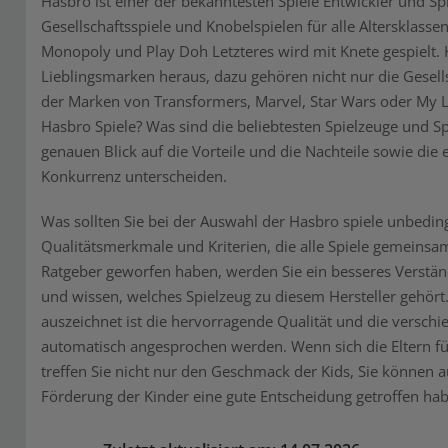
Hasbro ist einer der bekanntesten Spiele Entwickler und Spi
Gesellschaftsspiele und Knobelspielen für alle Altersklas
Monopoly und Play Doh Letzteres wird mit Knete gespielt
Lieblingsmarken heraus, dazu gehören nicht nur die Gesell
der Marken von Transformers, Marvel, Star Wars oder My Li
Hasbro Spiele? Was sind die beliebtesten Spielzeuge und S
genauen Blick auf die Vorteile und die Nachteile sowie die 
Konkurrenz unterscheiden.
Was sollten Sie bei der Auswahl der Hasbro spiele unbeding
Qualitätsmerkmale und Kriterien, die alle Spiele gemeinsa
Ratgeber geworfen haben, werden Sie ein besseres Verst
und wissen, welches Spielzeug zu diesem Hersteller gehört.
auszeichnet ist die hervorragende Qualität und die versch
automatisch angesprochen werden. Wenn sich die Eltern für
treffen Sie nicht nur den Geschmack der Kids, Sie können 
Förderung der Kinder eine gute Entscheidung getroffen ha