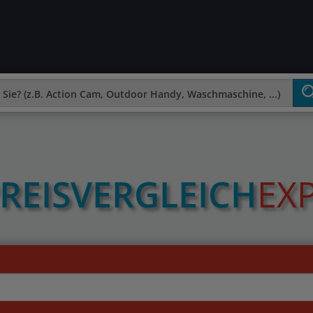
REIS­VERGLEICH
EX