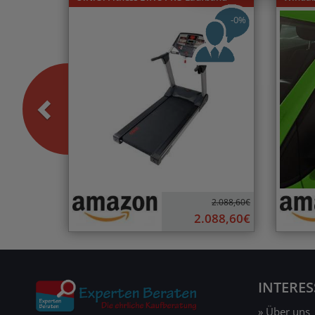
-0%
2.088,60€
2.088,60€
INTERE
» Über uns