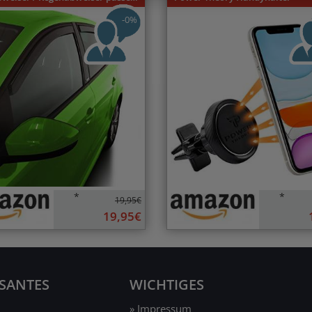
-0%
*
*
19,95€
19,95€
SSANTES
WICHTIGES
» Impressum