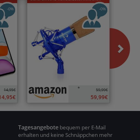
-0%
-0%
*
14,95€
59,99€
14,95€
59,99€
Tagesangebote
bequem per E-Mail
erhalten und keine Schnäppchen mehr