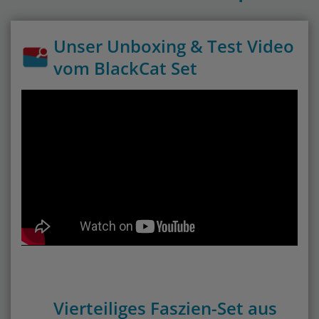
Unser Unboxing & Test Video
vom BlackCat Set
Vierteiliges Faszien-Set aus