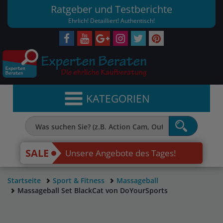
Ratgeber und Testberichte
Ehrlich! Detailliert! Authentisch!
KATEGORIEN
SALE
Unsere Angebote des Tages!
Startseite
Sport & Fitness
Massageball
Massageball Set BlackCat von DoYourSports