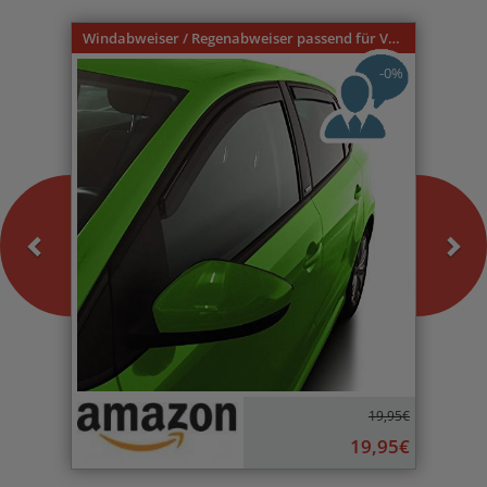
Previous
Nex
Windabweiser / Regenabweiser passend für VW Caddy 9U 3-türer 1996-2004
-0%
19,95€
19,95€