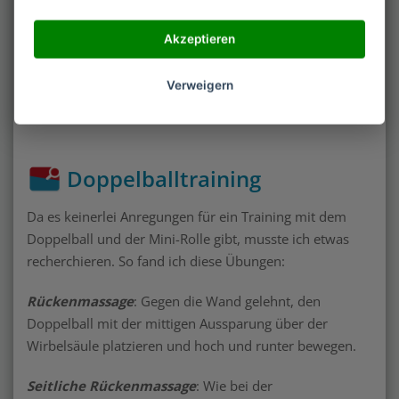
Brustmassage
: Der Ball wird zwischen Brust und Wand
Akzeptieren
gesetzt und dann wie bei der Rückenmassage
vorgegangen. Diese Übung ist wohl eher für Männer
Verweigern
gedacht.
Doppelballtraining
Da es keinerlei Anregungen für ein Training mit dem
Doppelball und der Mini-Rolle gibt, musste ich etwas
recherchieren. So fand ich diese Übungen:
Rückenmassage
: Gegen die Wand gelehnt, den
Doppelball mit der mittigen Aussparung über der
Wirbelsäule platzieren und hoch und runter bewegen.
Seitliche Rückenmassage
: Wie bei der