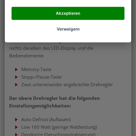
Vorderseite
Akzeptieren
Auf der Front befindet sich zum einen der Griff zum
Verweigern
Öffnen und Schließen der Mikrowelle, die Sichtscheibe
mit sehr dichtem Metallgitter an der Innenseite und
rechts daneben das LED-Display und die
Bedienelemente:
Memory-Taste
Stopp-/Pause-Taste
Zwei untereinander angebrachte Drehregler
Der obere Drehregler hat die folgenden
Einstellungsmöglichkeiten:
Auto-Defrost (Auftauen)
Low 160 Watt (geringe Wattleistung)
Deodorize (Geruchsneutralisierung)