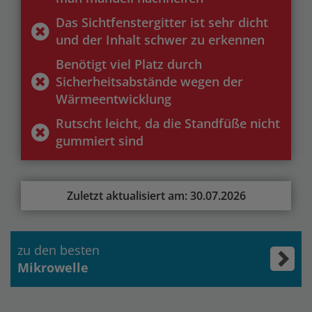
Das Sichtfenstergitter ist sehr dicht
und der Inhalt schwer zu erkennen
Benötigt viel Platz durch
Sicherheitsabstände wegen der
Wärmeentwicklung
Rutscht leicht, da die Standfüße nicht
gummiert sind
Zuletzt aktualisiert am: 30.07.2026
zu den besten
Mikrowelle