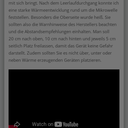
mit sich bringt. Nach dem Leerlaufdurchgang konnte ich
eine starke Wärmeentwicklung rund um die Mikrowelle
feststellen. Besonders die Oberseite wurde heiß. Sie
sollten also die Warnhinweise des Herstellers beachten
und die Abstandsempfehlungen einhalten. Man soll
20 cm nach oben, 10 cm nach hinten und jeweils 5 cm
seitlich Platz freilassen, damit das Gerät keine Gefahr
darstellt. Zudem sollten Sie es nicht über, unter oder
neben Wärme erzeugenden Geräten platzieren.