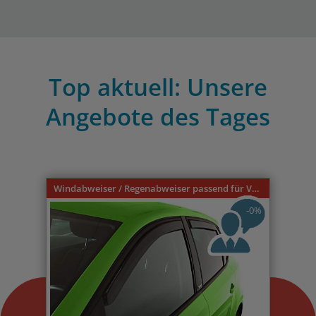
Top aktuell: Unsere
Angebote des Tages
Previous
Nex
Windabweiser / Regenabweiser passend für VW Caddy 9U 3-türer 1996-2004
-0%