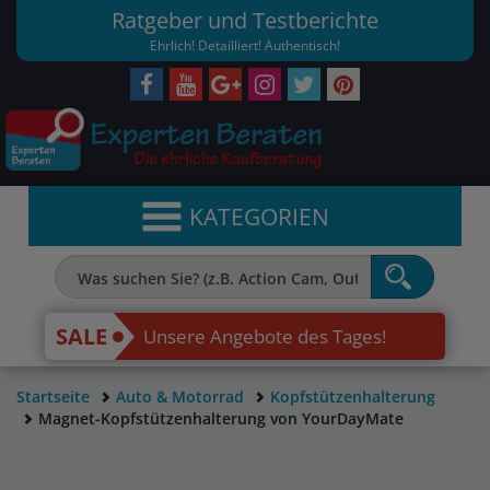
Ratgeber und Testberichte
Ehrlich! Detailliert! Authentisch!
KATEGORIEN
SALE
Unsere Angebote des Tages!
Startseite
Auto & Motorrad
Kopfstützenhalterung
Magnet-Kopfstützenhalterung von YourDayMate