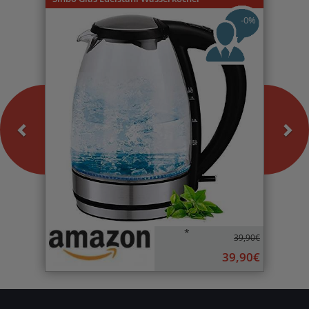
-0%
*
39,90€
39,90€