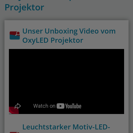
Projektor
Unser Unboxing Video vom
OxyLED Projektor
Leuchtstarker Motiv-LED-