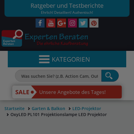
Ratgeber und Testberichte
Ehrlich! Detailliert! Authentisch!
KATEGORIEN
SALE
Unsere Angebote des Tages!
Startseite
Garten & Balkon
LED-Projektor
OxyLED PL101 Projektionslampe LED Projektor