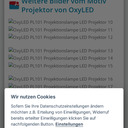
Weitere Bilder vom Motiv
Projektor von OxyLED
Wir nutzen Cookies
Sofern Sie Ihre Datenschutzeinstellungen ändern
möchten z.B. Erteilung von Einwilligungen, Widerruf
bereits erteilter Einwilligungen klicken Sie auf
Funktionsweise und
nachfolgenden Button.
Einstellungen