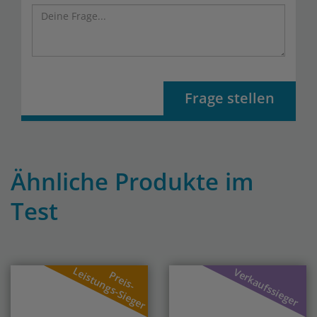
Frage stellen
Ähnliche Produkte im
Test
Previous
Nex
Leistungs-Sieger
Verkaufssieger
Preis-