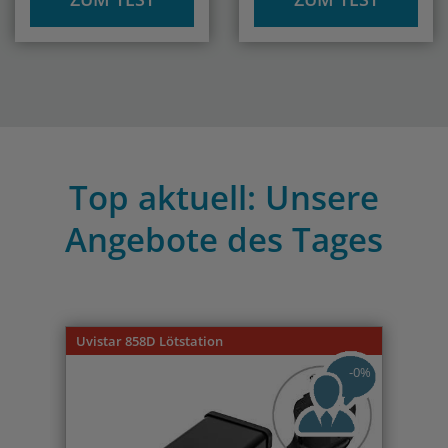
Top aktuell: Unsere
Angebote des Tages
Previous
Nex
Uvistar 858D Lötstation
-0%