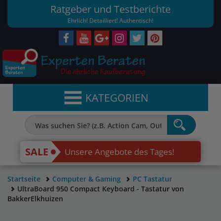
Ratgeber und Testberichte
Ehrlich! Detailliert! Authentisch!
KATEGORIEN
SALE
Unsere Angebote des Tages!
Startseite
Computer & Gaming
PC Tastatur
UltraBoard 950 Compact Keyboard - Tastatur von
BakkerElkhuizen