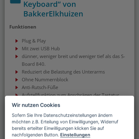
Keyboard“ von
BakkerElkhuizen
Funktionen
Plug & Play
Mit zwei USB Hub
dünner, weniger breit und weniger tief als das S-
Board 840.
Reduziert die Belastung des Unterarms
Ohne Nummernblock
Anti-Rutsch-Füße
Aufstellfunktion zum Anschrägen der Tastatur
Wir nutzen Cookies
Maße
Sofern Sie Ihre Datenschutzeinstellungen ändern
möchten z.B. Erteilung von Einwilligungen, Widerruf
28,5 x 1,9 x 14,7 cm (B /H/T)
bereits erteilter Einwilligungen klicken Sie auf
12 cm Kabellänge
nachfolgenden Button.
Einstellungen
455 g Gewicht