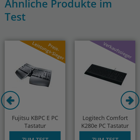
Ähnliche Produkte im
Test
Previous
Nex
Leistungs-Sieger
Verkaufssieger
Preis-
Fujitsu KBPC E PC
Logitech Comfort
Tastatur
K280e PC Tastatur
ZUM TEST
ZUM TEST