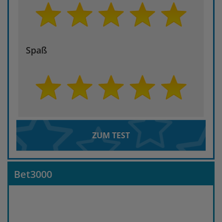
Spaß
ZUM TEST
Bet3000