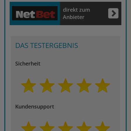
direkt zum
Anbieter
DAS TESTERGEBNIS
Sicherheit
Kundensupport