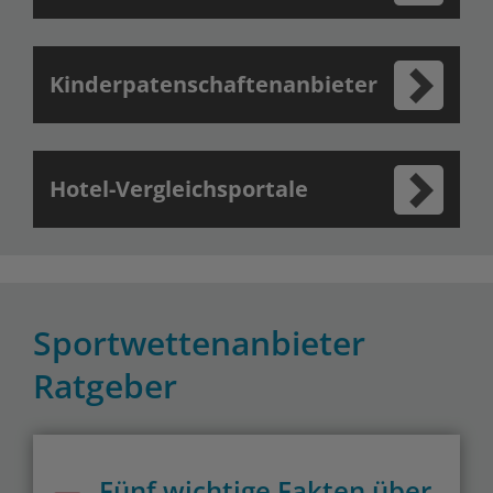
Kinderpatenschaftenanbieter
Hotel-Vergleichsportale
Sportwettenanbieter
Ratgeber
Fünf wichtige Fakten über