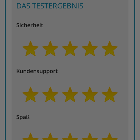
DAS TESTERGEBNIS
Sicherheit
Kundensupport
Spaß