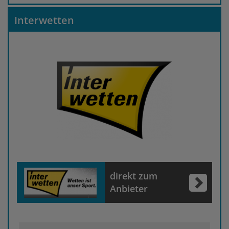
Interwetten
direkt zum
Anbieter