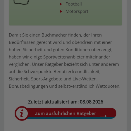
Football
Motorsport
Damit Sie einen Buchmacher finden, der Ihren
Bedürfnissen gerecht wird und obendrein mit einer
hohen Sicherheit und guten Konditionen überzeugt,
haben wir einige Sportwettenanbieter miteinander
verglichen. Unser Ratgeber bezieht sich unter anderem
auf die Schwerpunkte Benutzerfreundlichkeit,
Sicherheit, Sport-Angebote und Live-Wetten,
Bonusbedingungen und selbstverständlich Wettquoten.
Zuletzt aktualisiert am: 08.08.2026
Zum ausführlichen Ratgeber