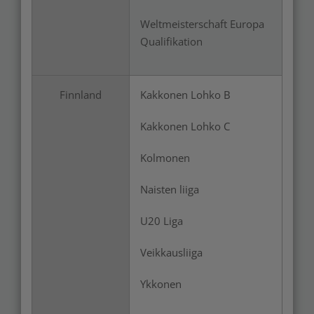
Weltmeisterschaft Europa
Qualifikation
Finnland
Kakkonen Lohko B
Kakkonen Lohko C
Kolmonen
Naisten liiga
U20 Liga
Veikkausliiga
Ykkonen