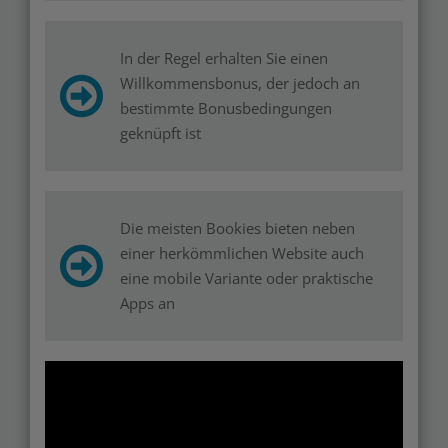
In der Regel erhalten Sie einen
Willkommensbonus, der jedoch an
bestimmte Bonusbedingungen
geknüpft ist
Die meisten Bookies bieten neben
einer herkömmlichen Website auch
eine mobile Variante oder praktische
Apps an