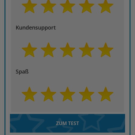
Kundensupport
Spaß
ZUM TEST