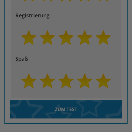
Registrierung
Spaß
ZUM TEST