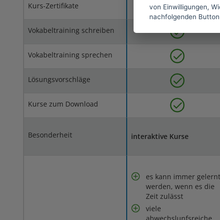
Kurs-Zertifikate
von Einwilligungen, Wid
nachfolgenden Button
Vokabeltraining schreiben
Vokabeltraining sprechen
Lösungsvorschläge
Kurse zum Download
Besonderheit
interaktive Kurse
es kann immer gelern
werden, wenn es die
Zeit zulässt
viele
abwechslunfsreiche