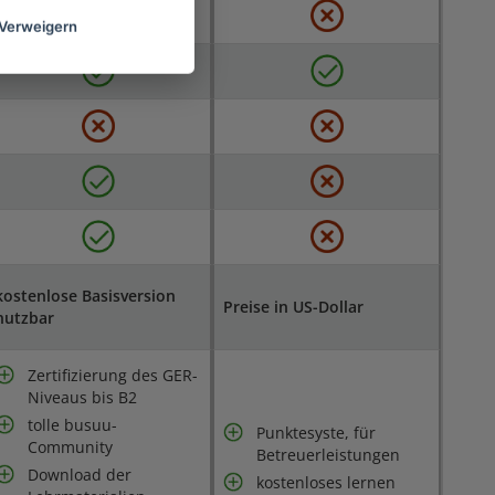
Verweigern
kostenlose Basisversion
Preise in US-Dollar
nutzbar
Zertifizierung des GER-
Niveaus bis B2
tolle busuu-
Punktesyste, für
Community
Betreuerleistungen
Download der
kostenloses lernen