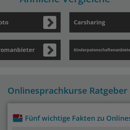
oto
Carsharing
romanbieter
Kinderpatenschaftenanbiet
Onlinesprachkurse Ratgeber
Fünf wichtige Fakten zu Onlin