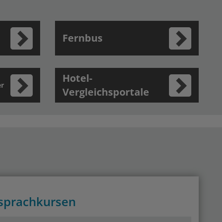
Fernbus
Hotel-
er
Vergleichsportale
esprachkursen