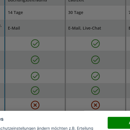
14 Tage
30 Tage
,
E-Mail
E-Mail, Live-Chat
es
schutzeinstellungen ändern möchten z.B. Erteilung