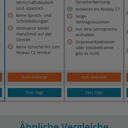
Spracherkennung
Wirtschaftsdeutsch
und -spanisch
teilweise bis Niveau C1
keine Sprech- und
lange
Schreibübungen
Vertragslauzeiten
Motivation bleibt
nur eine Lernsprache
manchmal auf der
enthalten
Strecke
Grammatiklektionen
u
keine Sprache bis zum
oder Vokabeltrainer
Niveau C2 lernbar
gibt es nicht
zum Anbieter
zum Anbieter
Test folgt
Test folgt
Ähnliche Vergleiche