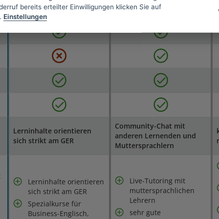
erruf bereits erteilter Einwilligungen klicken Sie auf
.
Einstellungen
Community-Chat mit
Lerninhalte orientieren
anderen Lernenden und
sich strikt am GER
Muttersprachlern
t
Live-Tutoring mit
Lerninhalte orientieren
muttersprachlichen
sich strikt am GER
Lehrern
Spezialkurse für
sehr gute
Business-Englisch,