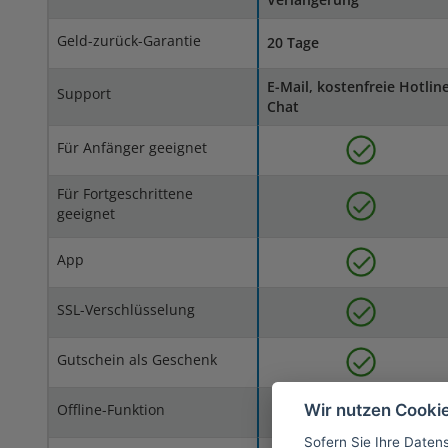
Geld-zurück-Garantie
20 Tage
E-Mail, kostenfreie Hotline
Support
Chat
Für Anfänger geeignet
Für Fortgeschrittene
geeignet
App
SSL-Verschlüsselung
Gutschein als Geschenk
Wir nutzen Cooki
Offline-Funktion
Sofern Sie Ihre Daten