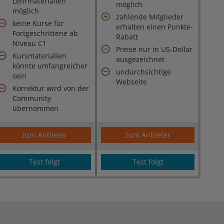
Lehrmaterialien
möglich
möglich
zahlende Mitglieder
keine Kurse für
erhalten einen Punkte-
Fortgeschrittene ab
Rabatt
Niveau C1
Preise nur in US-Dollar
Kursmaterialien
ausgezeichnet
könnte umfangreicher
undurchsichtige
sein
Webseite
Korrektur wird von der
Community
übernommen
zum Anbieter
zum Anbieter
Test folgt
Test folgt