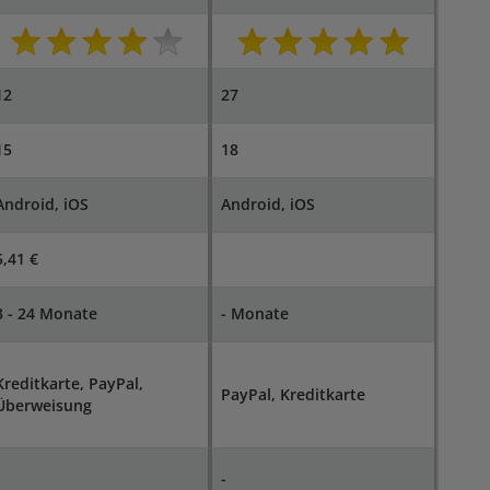
12
27
15
18
Android, iOS
Android, iOS
5,41 €
3 - 24 Monate
- Monate
Kreditkarte, PayPal,
PayPal, Kreditkarte
Überweisung
-