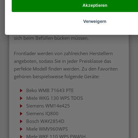
Akzeptieren
vorn ist die Anbringung einer Tür, die als
Sichtschutz dienen kann, nur schwer möglich.
Verweigern
Rückenschonend ist dieser Automat nicht, da Sie
sich beim Befüllen bücken müssen.
Frontlader werden von zahlreichen Herstellern
angeboten, sodass Sie in jeder Preisklasse das
perfekte Modell finden werden. Zu den Favoriten
gehören beispielsweise folgende Geräte:
Beko WMB 71643 PTE
Miele WKG 130 WPS TDOS
Siemens WM14e425
Siemens IQ800
Bosch WAY2854D
Miele WMV960WPS
Miele WKF 110 WPS PWASH