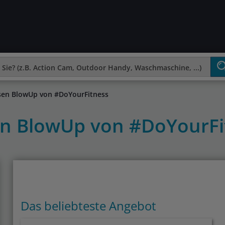
sen BlowUp von #DoYourFitness
en BlowUp von #DoYourF
Das beliebteste Angebot