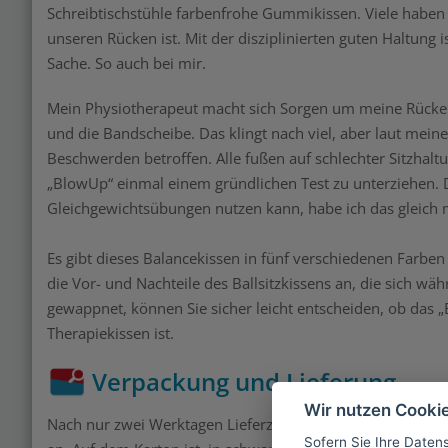
Schreibtischstühle farbenfrohe Gummikissen. Viele haben 
unseren Rücken ist. Mit der disziplinierten guten Haltung 
Sache. So auch bei mir.
Mein Physiotherapeut macht sich Sorgen um meine Rücke
und die Bandscheibe. Das klingt nach viel, aber laut meinem
Beschwerden betroffen. Alle fußen auf schlechter Sitzhal
„BlowUp“ einmal einem gründlichen Test zu unterziehen. 
Gleichgewichtsübungen nutzen kann, habe ich das gleich m
Es gibt dieses Balancekissen in fünf verschiedenen Farben 
die Vor- und Nachteile des Ballsitzkissens an, die sich wä
gewappnet, können Sie sicher leicht entscheiden, ob das „
Therapiekissen ist.
Verpackung und Lieferung
Wir nutzen Cooki
Nach nur zwei Werktagen Lieferzeit ab Bestellung, kam da
Sofern Sie Ihre Daten