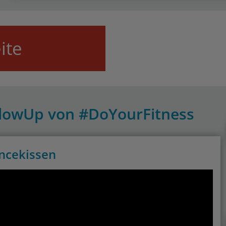
ite
BlowUp von #DoYourFitness
ncekissen