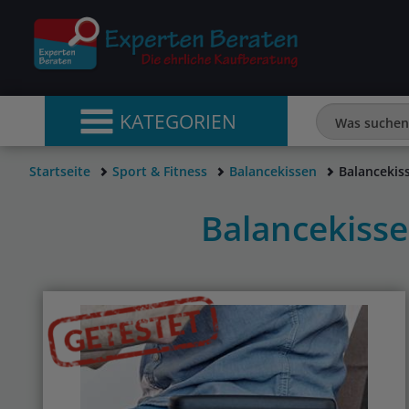
KATEGORIEN
Startseite
Sport & Fitness
Balancekissen
Balancekis
Balancekiss