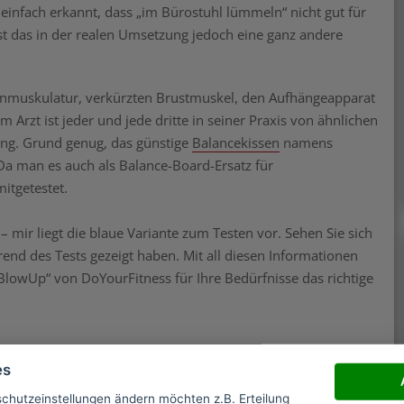
einfach erkannt, dass „im Bürostuhl lümmeln“ nicht gut für
ist das in der realen Umsetzung jedoch eine ganz andere
nmuskulatur, verkürzten Brustmuskel, den Aufhängeapparat
 Arzt ist jeder und jede dritte in seiner Praxis von ähnlichen
tung. Grund genug, das günstige
Balancekissen
namens
Da man es auch als Balance-Board-Ersatz für
itgetestet.
– mir liegt die blaue Variante zum Testen vor. Sehen Sie sich
hrend des Tests gezeigt haben. Mit all diesen Informationen
BlowUp“ von DoYourFitness für Ihre Bedürfnisse das richtige
es
s Balancekissen, in einer braunen Kartonverpackung bei mir
schutzeinstellungen ändern möchten z.B. Erteilung