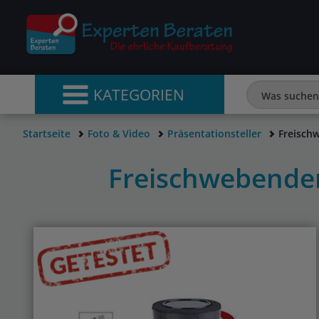
KATEGORIEN
Startseite
Foto & Video
Präsentationsteller
Freischw
Freischwebender