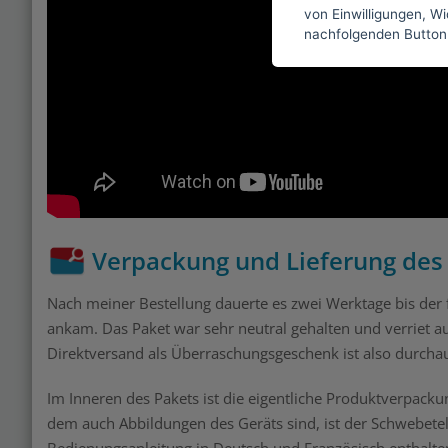
von Einwilligungen, Wid
nachfolgenden Button
Verpackung und Lieferung des
Nach meiner Bestellung dauerte es zwei Werktage bis der 
ankam. Das Paket war sehr neutral gehalten und verriet a
Direktversand als Überraschungsgeschenk ist also durcha
Im Inneren des Pakets ist die eigentliche Produktverpackun
dem auch Abbildungen des Geräts sind, ist der Schwebetelle
Bedienungsanleitung in Deutsch und Französisch enthalte