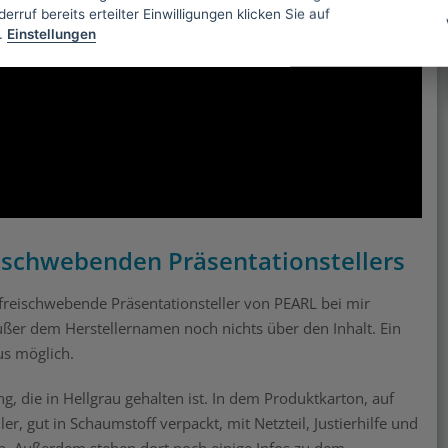
erruf bereits erteilter Einwilligungen klicken Sie auf
.
Einstellungen
 schwebenden Präsentationstellers
freischwebende Präsentationsteller von PEARL bei mir
ußer dem Herstellernamen noch nichts über den Inhalt. Ein
us möglich.
g, die in Hellgrau gehalten ist. In dem Produktkarton, auf
r, gut in Schaumstoff verpackt, mit Netzteil, Justierhilfe und
n. Außerdem stehen dort noch einige Infos zu dem