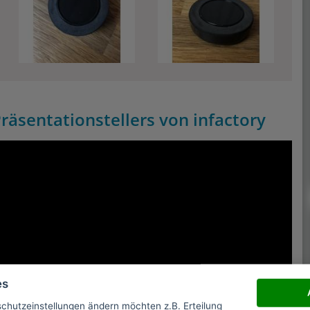
räsentationstellers von infactory
es
schutzeinstellungen ändern möchten z.B. Erteilung