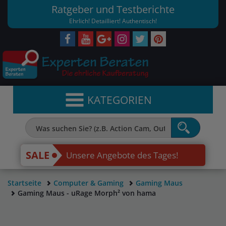
Ratgeber und Testberichte
Ehrlich! Detailliert! Authentisch!
KATEGORIEN
SALE
Unsere Angebote des Tages!
Startseite
Computer & Gaming
Gaming Maus
Gaming Maus - uRage Morph² von hama