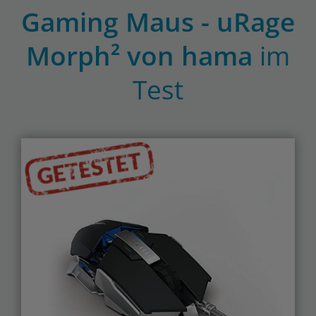
Gaming Maus - uRage
Morph² von hama
im
Test