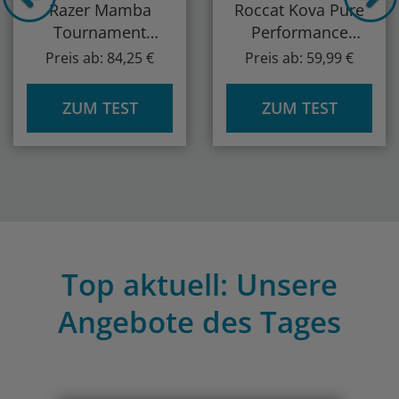
Razer Mamba
Roccat Kova Pure
Tournament
Performance
Edition Gaming
Gaming Maus
Preis ab: 84,25 €
Preis ab: 59,99 €
Maus
ZUM TEST
ZUM TEST
Top aktuell: Unsere
Angebote des Tages
Previous
Nex