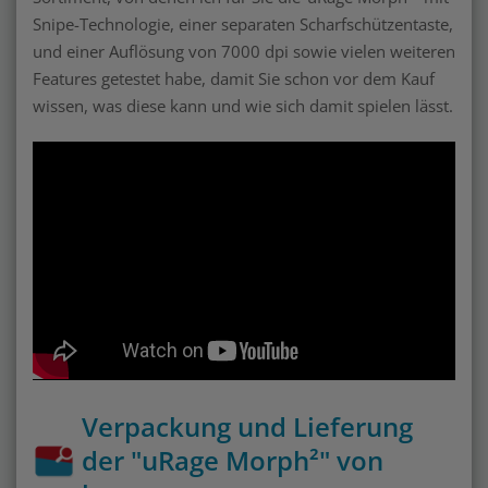
Snipe-Technologie, einer separaten Scharfschützentaste,
und einer Auflösung von 7000 dpi sowie vielen weiteren
Features getestet habe, damit Sie schon vor dem Kauf
wissen, was diese kann und wie sich damit spielen lässt.
Verpackung und Lieferung
der "uRage Morph²" von