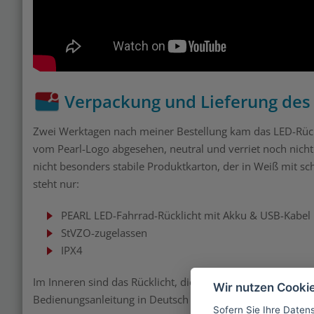
Verpackung und Lieferung des 
Zwei Werktagen nach meiner Bestellung kam das LED-Rückl
vom Pearl-Logo abgesehen, neutral und verriet noch nicht v
nicht besonders stabile Produktkarton, der in Weiß mit schw
steht nur:
PEARL LED-Fahrrad-Rücklicht mit Akku & USB-Kabel
StVZO-zugelassen
IPX4
Im Inneren sind das Rücklicht, die Halterung mit zwei G
Wir nutzen Cooki
Bedienungsanleitung in Deutsch und Französisch, wobei di
Sofern Sie Ihre Daten