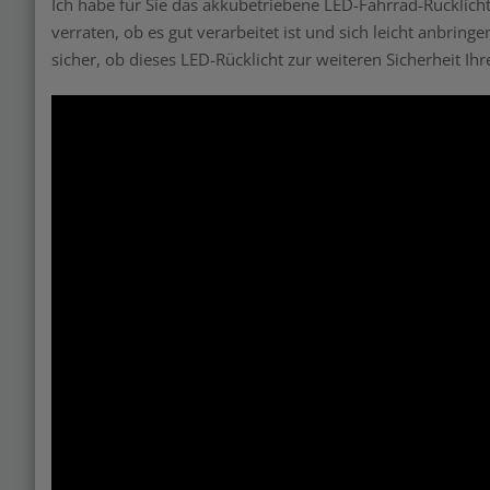
Ich habe für Sie das akkubetriebene LED-Fahrrad-Rücklich
verraten, ob es gut verarbeitet ist und sich leicht anbrin
sicher, ob dieses LED-Rücklicht zur weiteren Sicherheit Ih