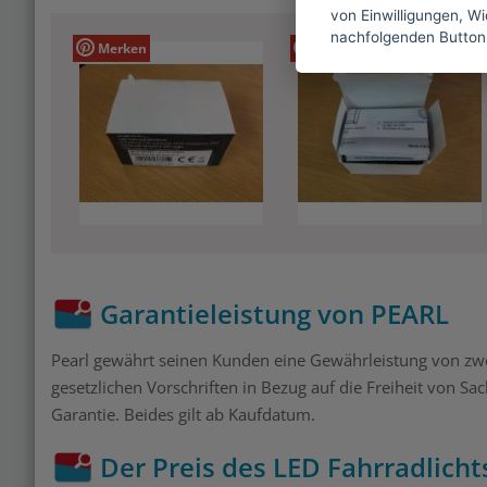
von Einwilligungen, Wid
nachfolgenden Button
Merken
Merken
Garantieleistung von PEARL
Pearl gewährt seinen Kunden eine Gewährleistung von zwei
gesetzlichen Vorschriften in Bezug auf die Freiheit von 
Garantie. Beides gilt ab Kaufdatum.
Der Preis des LED Fahrradlicht