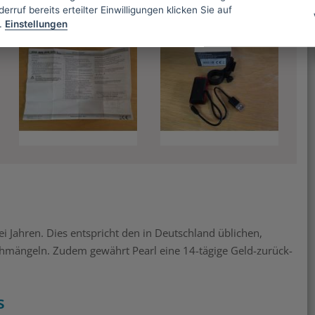
erruf bereits erteilter Einwilligungen klicken Sie auf
.
Einstellungen
Merken
Merken
 Jahren. Dies entspricht den in Deutschland üblichen,
Sachmängeln. Zudem gewährt Pearl eine 14-tägige Geld-zurück-
s