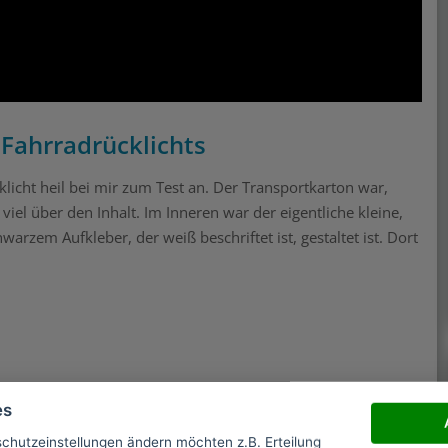
Fahrradrücklichts
icht heil bei mir zum Test an. Der Transportkarton war,
iel über den Inhalt. Im Inneren war der eigentliche kleine,
arzem Aufkleber, der weiß beschriftet ist, gestaltet ist. Dort
ummidichtungen, ein USB-Ladekabel und eine
es
e Teilebeschreibung nur auf Französisch ist.
schutzeinstellungen ändern möchten z.B. Erteilung