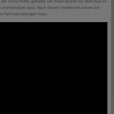
t der Firma PEARL getestet, um Ihnen bereits vor dem Kauf zu
gen und benutzen lässt. Nach diesem Testbericht wissen Sie
res Fahrrads beitragen kann.