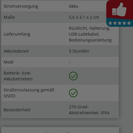
Stromversorgung
Akku
Maße
5,6 x 3,1 x 2 cm
Rücklicht, Halterung,
Lieferumfang
USB-Ladekabel,
Bedienungsanleitung
Akkuladezeit
3 Stunden
Modi
-
Batterie- bzw.
Akkubetrieben
Straßenzulassung gemäß
StVZO
270-Grad-
Besonderheit
Abstrahlwinkel, IPX4