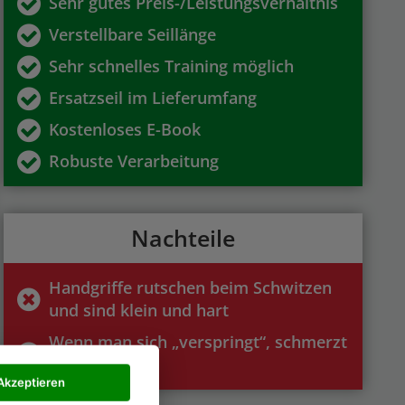
Sehr gutes Preis-/Leistungsverhältnis
Verstellbare Seillänge
Sehr schnelles Training möglich
Ersatzseil im Lieferumfang
Kostenloses E-Book
Robuste Verarbeitung
Nachteile
Handgriffe rutschen beim Schwitzen
und sind klein und hart
Wenn man sich „verspringt“, schmerzt
das Seil
Akzeptieren