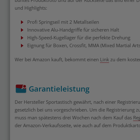
buntes Produktfoto und auf der Rückseite das Bild einer 
und Highlights:
Profi Springseil mit 2 Metallseilen
Innovative Alu-Handgriffe für sicheren Halt
High-Speed-Kugellager für die perfekte Drehung
Eignung für Boxen, Crossfit, MMA (Mixed Martial Ar
Wer bei Amazon kauft, bekommt einen
Link
zu dem kosten
Garantieleistung
Der Hersteller Sportastisch gewährt, nach einer Registrieru
gesetzlich bei uns vorgeschrieben. Um die Registrierung zu
muss man spätestens drei Wochen nach dem Kauf das
Reg
der Amazon-Verkaufsseite, wie auch auf dem Produktkarton