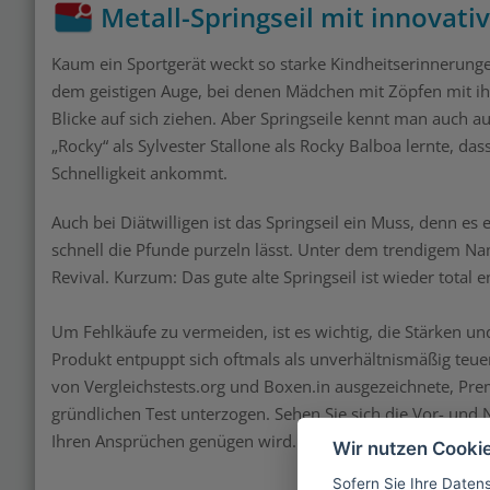
Metall-Springseil mit innovati
Kaum ein Sportgerät weckt so starke Kindheitserinnerung
dem geistigen Auge, bei denen Mädchen mit Zöpfen mit ih
Blicke auf sich ziehen. Aber Springseile kennt man auch 
„Rocky“ als Sylvester Stallone als Rocky Balboa lernte, 
Schnelligkeit ankommt.
Auch bei Diätwilligen ist das Springseil ein Muss, denn es
schnell die Pfunde purzeln lässt. Unter dem trendigem Na
Revival. Kurzum: Das gute alte Springseil ist wieder total 
Um Fehlkäufe zu vermeiden, ist es wichtig, die Stärken un
Produkt entpuppt sich oftmals als unverhältnismäßig teue
von Vergleichstests.org und Boxen.in ausgezeichnete, Pre
gründlichen Test unterzogen. Sehen Sie sich die Vor- und N
Ihren Ansprüchen genügen wird.
Wir nutzen Cooki
Sofern Sie Ihre Daten