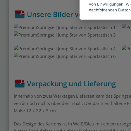
von Einwilligungen, Wid
nachfolgenden Button
Unsere Bilder vom Jump Star
Verpackung und Lieferung
Innerhalb von zwei Werktagen Lieferzeit kam das Springs
verrät noch nichts über den Inhalt. Der darin enthaltene
Maße 12 x 22 x 3 cm.
Das Design des Kartons ist in Weiß/Blau mit einem orangef