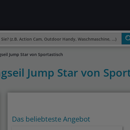
seil Jump Star von Sportastisch
gseil Jump Star von Spor
Das beliebteste Angebot