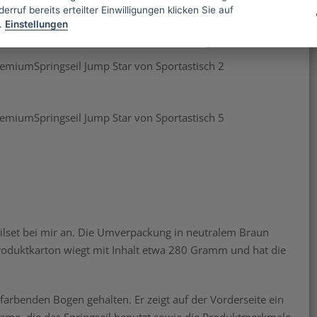
erruf bereits erteilter Einwilligungen klicken Sie auf
.
Einstellungen
eilset bei mir an. Die Umverpackung in neutralem Braun
 Produktkarton wiegt mit Inhalt etwa 280 Gramm und hat die
arbenden Bogen gehalten. Er zeigt auf der Vorderseite ein