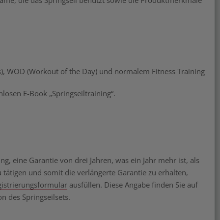
Dame, die das Springseil benutzt sowie die Produktmerkmale
ts), WOD (Workout of the Day) und normalem Fitness Training
losen E-Book „Springseiltraining“.
ng, eine Garantie von drei Jahren, was ein Jahr mehr ist, als
 tätigen und somit die verlängerte Garantie zu erhalten,
istrierungsformular
ausfüllen. Diese Angabe finden Sie auf
 des Springseilsets.