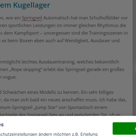
vem Kugellager
en, wie ein
Springseil
Automatisch hat man Schulhofbilder vor
ren sportlichen Leistungen im immer gleichen Rhythmus die
aus dem Kampfsport – unvergessen sind die Trainingsszenen in
dass es beim Boxen eben auch auf Wendigkeit, Ausdauer und
 ermöglicht leichtes Ausdauertraining, welches bekanntlich
men „Rope skipping“ erlebt das Springseil gerade ein großes
en vogue.
d Schwächen eines Modells zu kennen. Ein sehr billiges
r, da man sich bald ein neues anschaffen muss. Ich habe das,
mium-Springseil „Jump Star“ von Sportastisch einem
achteile des Springseil-Sets an und entscheiden Sie, ob es
es
schutzeinstellungen ändern möchten z.B. Erteilung