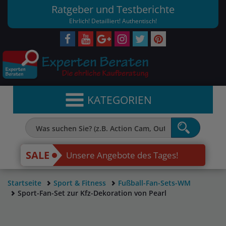
Ratgeber und Testberichte
Ehrlich! Detailliert! Authentisch!
KATEGORIEN
SALE
Unsere Angebote des Tages!
Startseite
Sport & Fitness
Fußball-Fan-Sets-WM
Sport-Fan-Set zur Kfz-Dekoration von Pearl