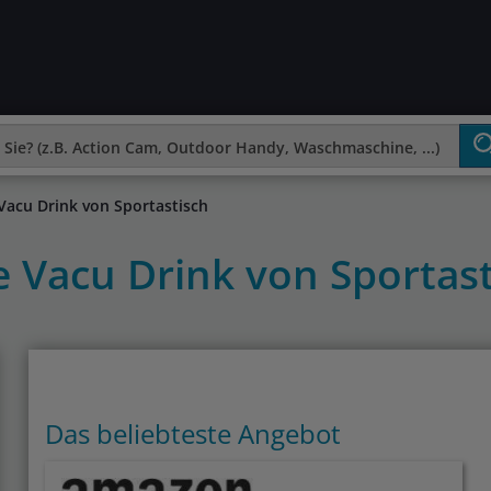
 Vacu Drink von Sportastisch
e Vacu Drink von Sportas
Das beliebteste Angebot