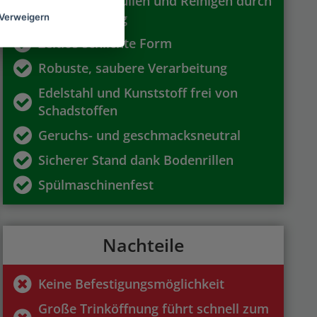
Einfaches Befüllen und Reinigen durch
große Öffnung
Verweigern
Zeitlos schlichte Form
Robuste, saubere Verarbeitung
Edelstahl und Kunststoff frei von
Schadstoffen
Geruchs- und geschmacksneutral
Sicherer Stand dank Bodenrillen
Spülmaschinenfest
Nachteile
Keine Befestigungsmöglichkeit
Große Trinköffnung führt schnell zum