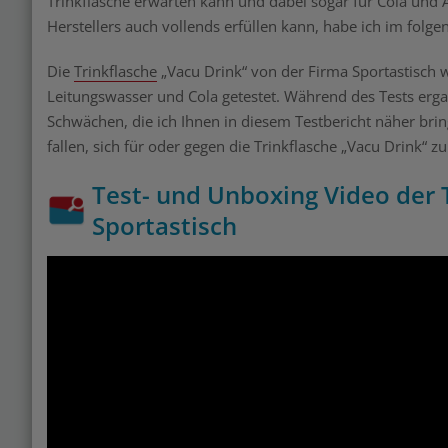
Trinkflasche erwarten kann und dabei sogar für Cola und Ä
Herstellers auch vollends erfüllen kann, habe ich im folge
Die
Trinkflasche
„Vacu Drink“ von der Firma Sportastisch 
Leitungswasser und Cola getestet. Während des Tests erg
Schwächen, die ich Ihnen in diesem Testbericht näher brin
fallen, sich für oder gegen die Trinkflasche „Vacu Drink“ z
Test- und Unboxing Video der 
Sportastisch