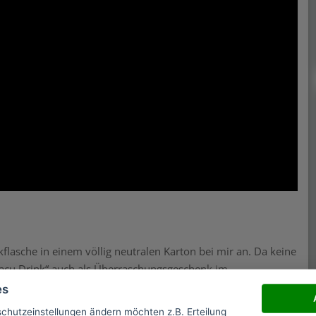
lasche in einem völlig neutralen Karton bei mir an. Da keine
„Vacu Drink“ auch als Überraschungsgeschenk im
es
schutzeinstellungen ändern möchten z.B. Erteilung