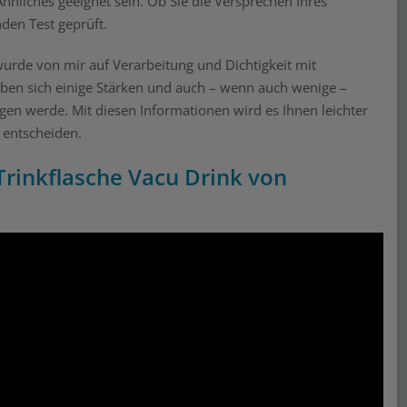
hnliches geeignet sein. Ob Sie die Versprechen Ihres
nden Test geprüft.
wurde von mir auf Verarbeitung und Dichtigkeit mit
aben sich einige Stärken und auch – wenn auch wenige –
gen werde. Mit diesen Informationen wird es Ihnen leichter
u entscheiden.
Trinkflasche Vacu Drink von